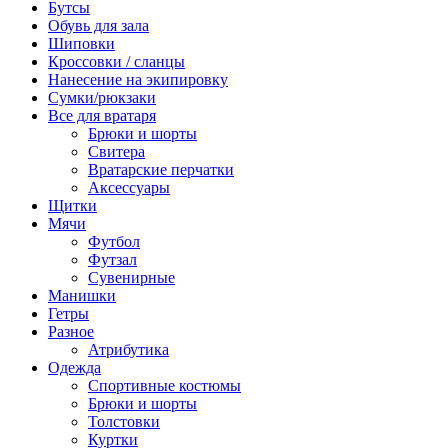
Бутсы
Обувь для зала
Шиповки
Кроссовки / сланцы
Нанесение на экипировку
Сумки/рюкзаки
Все для вратаря
Брюки и шорты
Cвитера
Вратарские перчатки
Аксессуары
Щитки
Мячи
Футбол
Футзал
Сувенирные
Манишки
Гетры
Разное
Атрибутика
Одежда
Спортивные костюмы
Брюки и шорты
Толстовки
Куртки