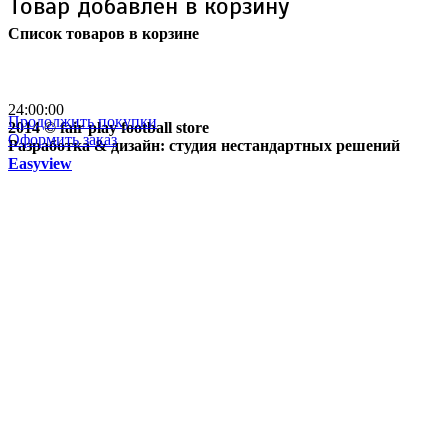
Товар добавлен в корзину
Список товаров в корзине
Бесплатная доставка
почтой России кроме
отдаленных регионов РФ
24:00:00
Продолжить покупки
2014 © fair play football store
Оформить заказ
Разработка & дизайн: студия нестандартных решений
Easyview