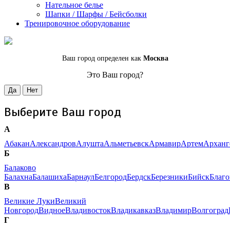
Нательное белье
Шапки / Шарфы / Бейсболки
Тренировочное оборудование
Ваш город определен как
Москва
Это Ваш город?
Да
Нет
Выберите Ваш город
А
Абакан
Александров
Алушта
Альметьевск
Армавир
Артем
Арханг
Б
Балаково
Балахна
Балашиха
Барнаул
Белгород
Бердск
Березники
Бийск
Благ
В
Великие Луки
Великий
Новгород
Видное
Владивосток
Владикавказ
Владимир
Волгоград
Г