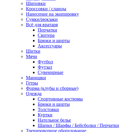
Шиповки
Кроссовки / сланцы
Нанесение на экипировку
Сумки/рюкзаки
Всё для вратаря
Перчатки
Cвитера
Брюки и шорты
Аксессуары
Щитки
Мячи
Футбол
Футзал
Сувенирные
Манишки
Гетры
Форма (клубы и сборные)
Одежда
Спортивные костюмы
Брюки и шорты
Толстовки
Куртки
Нательное белье
Шапки / Шарфы / Бейсболки / Перчатки
Тренировочное оборудование