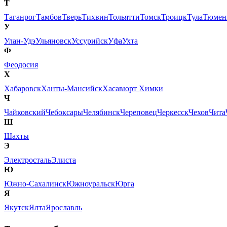
Т
Таганрог
Тамбов
Тверь
Тихвин
Тольятти
Томск
Троицк
Тула
Тюмен
У
Улан-Удэ
Ульяновск
Уссурийск
Уфа
Ухта
Ф
Феодосия
Х
Хабаровск
Ханты-Мансийск
Хасавюрт
Химки
Ч
Чайковский
Чебоксары
Челябинск
Череповец
Черкесск
Чехов
Чита
Ш
Шахты
Э
Электросталь
Элиста
Ю
Южно-Сахалинск
Южноуральск
Юрга
Я
Якутск
Ялта
Ярославль