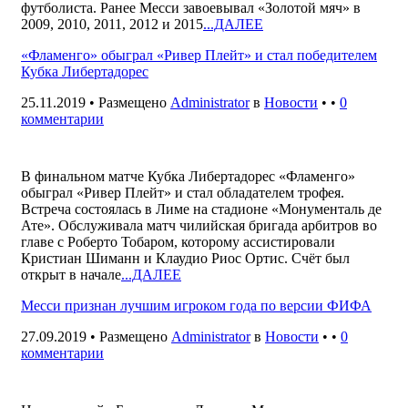
футболиста. Ранее Месси завоевывал «Золотой мяч» в
2009, 2010, 2011, 2012 и 2015
...ДАЛЕЕ
«Фламенго» обыграл «Ривер Плейт» и стал победителем
Кубка Либертадорес
25.11.2019 • Размещено
Administrator
в
Новости
• •
0
комментарии
В финальном матче Кубка Либертадорес «Фламенго»
обыграл «Ривер Плейт» и стал обладателем трофея.
Встреча состоялась в Лиме на стадионе «Монументаль де
Ате». Обслуживала матч чилийская бригада арбитров во
главе с Роберто Тобаром, которому ассистировали
Кристиан Шиманн и Клаудио Риос Ортис. Счёт был
открыт в начале
...ДАЛЕЕ
Месси признан лучшим игроком года по версии ФИФА
27.09.2019 • Размещено
Administrator
в
Новости
• •
0
комментарии