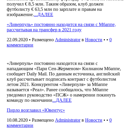
получил € 8,5 млн. Таким образом, клуб должен
футболисту € 63,5 млн по зарплате и правам на
изображение.
...ДАЛЕЕ
«Ливерпуль» постоянно находится на связи с Мбаппе,
рассчитывая на трансфер в 2021 году
22.09.2020 • Размещено
Administrator
в
Новости
• •
0
комментарии
«Ливерпуль» постоянно находится на связи с
нападающим «Пари Сен-Жерменом» Килианом Мбаппе,
сообщает Daily Mail. По данным источника, английский
клуб рассчитывает подписать контракт с футболистом
летом 2021. Конкурентом «Ливерпуля» за Мбаппе
называется «Реал». Ранее сообщалось, что Мбаппе
уведомил руководство «ПСЖ» о намерении покинуть
команду по окончании
...ДАЛЕЕ
Пирло возглавил «Ювентус»
10.08.2020 • Размещено
Administrator
в
Новости
• •
0
комментарии