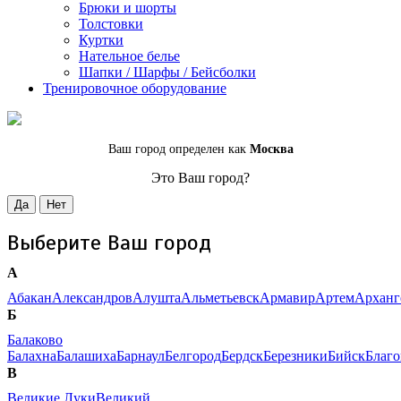
Брюки и шорты
Толстовки
Куртки
Нательное белье
Шапки / Шарфы / Бейсболки
Тренировочное оборудование
Ваш город определен как
Москва
Это Ваш город?
Да
Нет
Выберите Ваш город
А
Абакан
Александров
Алушта
Альметьевск
Армавир
Артем
Арханг
Б
Балаково
Балахна
Балашиха
Барнаул
Белгород
Бердск
Березники
Бийск
Благ
В
Великие Луки
Великий