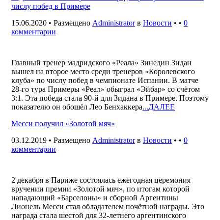
числу побед в Примере
15.06.2020 • Размещено
Administrator
в
Новости
• •
0
комментарии
Главный тренер мадридского «Реала» Зинедин Зидан
вышел на второе место среди тренеров «Королевского
клуба» по числу побед в чемпионате Испании. В матче
28-го тура Примеры «Реал» обыграл «Эйбар» со счётом
3:1. Эта победа стала 90-й для Зидана в Примере. Поэтому
показателю он обошёл Лео Бенхаккера
...ДАЛЕЕ
Месси получил «Золотой мяч»
03.12.2019 • Размещено
Administrator
в
Новости
• •
0
комментарии
2 декабря в Париже состоялась ежегодная церемония
вручении премии «Золотой мяч», по итогам которой
нападающий «Барселоны» и сборной Аргентины
Лионель Месси стал обладателем почётной награды. Это
награда стала шестой для 32-летнего аргентинского