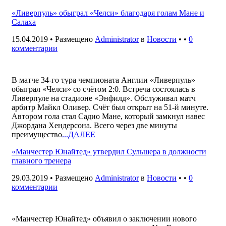
«Ливерпуль» обыграл «Челси» благодаря голам Мане и
Салаха
15.04.2019 • Размещено
Administrator
в
Новости
• •
0
комментарии
В матче 34-го тура чемпионата Англии «Ливерпуль»
обыграл «Челси» со счётом 2:0. Встреча состоялась в
Ливерпуле на стадионе «Энфилд». Обслуживал матч
арбитр Майкл Оливер. Счёт был открыт на 51-й минуте.
Автором гола стал Садио Мане, который замкнул навес
Джордана Хендерсона. Всего через две минуты
преимущество
...ДАЛЕЕ
«Манчестер Юнайтед» утвердил Сульшера в должности
главного тренера
29.03.2019 • Размещено
Administrator
в
Новости
• •
0
комментарии
«Манчестер Юнайтед» объявил о заключении нового