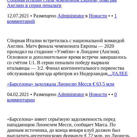
Англию в серии пенальти
12.07.2021 • Размещено
Administrator
в
Новости
• •
1
комментарий
Сборная Италии встретилась с национальной командой
Англии. Матч финала чемпионата Европы — 2020
проходил на стадионе «Уэмбли» в Лондоне (Англия).
Основное и дополнительное время встречи завершилось
со счётом 1:1. В серии пенальти победу вырвали
итальянцы — 3:2. Финал континентального первенства
обслуживала бригада арбитров из Нидерландов
...ДАЛЕЕ
«Барселона» задолжала Лионелю Месси € 63,5 млн
04.02.2021 • Размещено
Administrator
в
Новости
• •
0
комментарии
«Барселона» имеет серьёзную задолженность перед
нападающим Лионелем Месси, сообщает Marca. По
данным источника, до конца января клуб должен был
выплатить аргентинскому форварду € 72 млн, но Лионель