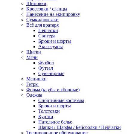
Шиповки
Кроссовки / сланцы
Нанесение на экипировку
Сумки/рюкзаки
Всё для вратаря
Перчатки
Cвитера
Брюки и шорты
Аксессуары
Щитки
Мячи
Футбол
Футзал
Сувенирные
Манишки
Гетры
Форма (клубы и сборные)
Одежда
Спортивные костюмы
Брюки и шорты
Толстовки
Куртки
Нательное белье
Шапки / Шарфы / Бейсболки / Перчатки
Тренировочное оборудование