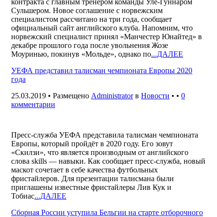
контракта с главным тренером команды Уле-Гуннаром
Сульшером. Новое соглашение с норвежским
специалистом рассчитано на три года, сообщает
официальный сайт английского клуба. Напомним, что
норвежский специалист принял «Манчестер Юнайтед» в
декабре прошлого года после увольнения Жозе
Моуринью, покинув «Мольде», однако по
...ДАЛЕЕ
УЕФА представил талисман чемпионата Европы 2020
года
25.03.2019 • Размещено
Administrator
в
Новости
• •
0
комментарии
Пресс-служба УЕФА представила талисман чемпионата
Европы, который пройдёт в 2020 году. Его зовут
«Скилзи», что является производным от английского
слова skills — навыки. Как сообщает пресс-служба, новый
маскот сочетает в себе качества футбольных
фристайлеров. Для презентации талисмана были
приглашены известные фристайлеры Лив Кук и
Тобиас
...ДАЛЕЕ
Сборная России уступила Бельгии на старте отборочного