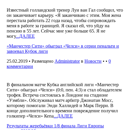
Известный голландский тренер Луи ван Гал сообщил, что
он заканчивает карьеру. «Я заканчиваю с этим. Моя жена
перестала работать 22 года назад, чтобы сопровождать
меня в работе за границей. Я сказал ей, что уйду на
пенсию в 55 лет. Сейчас мне уже больше 65. Я не
могу
...ДАЛЕЕ
«Манчестер Сити» обыграл «Челси» в серии пенальти и
завоевал Кубок лиги
25.02.2019 • Размещено
Administrator
в
Новости
• •
0
комментарии
В финальном матче Кубка английской лиги «Манчестер
Сити» обыграл «Челси» (0:0, пен. 4:3) и стал обладателем
трофея. Встреча состоялась в Лондоне на стадионе
«Уэмбли». Обслуживал матч арбитр Джонатан Мосс,
которому помогали Энди Халлидей и Марк Перри. В
конце дополнительного времени повреждение получил
голкипер «Челси» Кепа
...ДАЛЕЕ
Результаты жеребьёвки 1/8 финала Лиги Европы