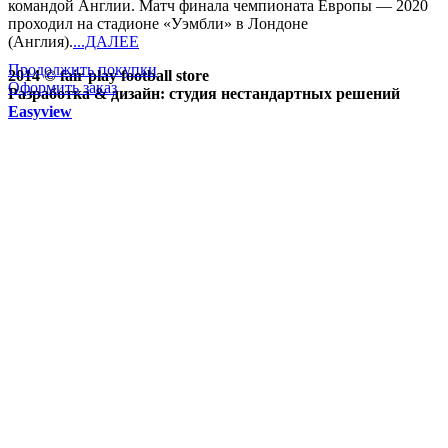
командой Англии. Матч финала чемпионата Европы — 2020
проходил на стадионе «Уэмбли» в Лондоне
(Англия).
...ДАЛЕЕ
Продолжить покупки
2014 © fair play football store
Оформить заказ
Разработка & дизайн: студия нестандартных решений
Easyview