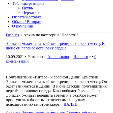
Таблицы размеров
Обувь
Перчатки
Оплата/Доставка
Обмен / Возврат
О компании
Главная
» Архив по категории "Новости"
Эриксен может начать лёгкие тренировки через месяц. В
июне он перенёс остановку сердца
10.09.2021 • Размещено
Administrator
в
Новости
• •
0
комментарии
Полузащитник «Интера» и сборной Дании Кристиан
Эриксен может начать лёгкие тренировки через месяц. Он
будет заниматься в Дании. В июне датский полузащитник
перенёс остановку сердца. Как сообщает Passione Inter,
Эриксен ожидает вердикта врачей и в октябре может
приступить к базовым физическим нагрузкам –
использованию велотренажера,
...ДАЛЕЕ
Сборная Италии стала чемпионом Европы, обыграв