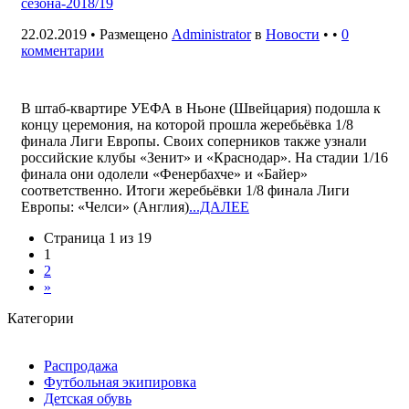
сезона-2018/19
22.02.2019 • Размещено
Administrator
в
Новости
• •
0
комментарии
В штаб-квартире УЕФА в Ньоне (Швейцария) подошла к
концу церемония, на которой прошла жеребьёвка 1/8
финала Лиги Европы. Своих соперников также узнали
российские клубы «Зенит» и «Краснодар». На стадии 1/16
финала они одолели «Фенербахче» и «Байер»
соответственно. Итоги жеребьёвки 1/8 финала Лиги
Европы: «Челси» (Англия)
...ДАЛЕЕ
Страница 1 из 19
1
2
»
Категории
Распродажа
Футбольная экипировка
Детская обувь