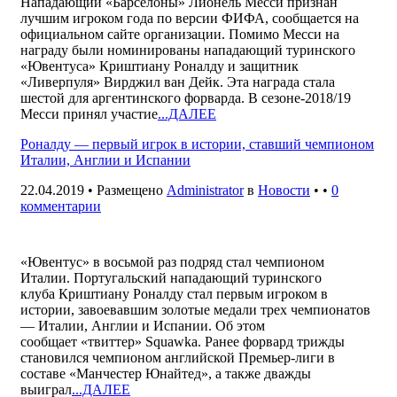
Нападающий «Барселоны» Лионель Месси признан
лучшим игроком года по версии ФИФА, сообщается на
официальном сайте организации. Помимо Месси на
награду были номинированы нападающий туринского
«Ювентуса» Криштиану Роналду и защитник
«Ливерпуля» Вирджил ван Дейк. Эта награда стала
шестой для аргентинского форварда. В сезоне-2018/19
Месси принял участие
...ДАЛЕЕ
Роналду — первый игрок в истории, ставший чемпионом
Италии, Англии и Испании
22.04.2019 • Размещено
Administrator
в
Новости
• •
0
комментарии
«Ювентус» в восьмой раз подряд стал чемпионом
Италии. Португальский нападающий туринского
клуба Криштиану Роналду стал первым игроком в
истории, завоевавшим золотые медали трех чемпионатов
— Италии, Англии и Испании. Об этом
сообщает «твиттер» Squawka. Ранее форвард трижды
становился чемпионом английской Премьер-лиги в
составе «Манчестер Юнайтед», а также дважды
выиграл
...ДАЛЕЕ