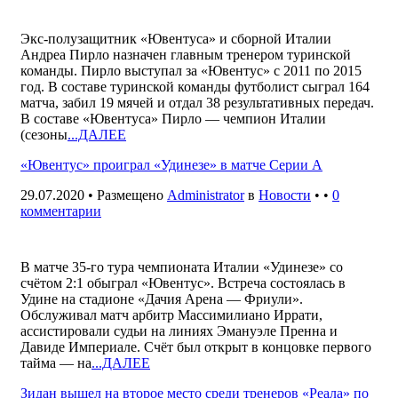
Экс-полузащитник «Ювентуса» и сборной Италии
Андреа Пирло назначен главным тренером туринской
команды. Пирло выступал за «Ювентус» с 2011 по 2015
год. В составе туринской команды футболист сыграл 164
матча, забил 19 мячей и отдал 38 результативных передач.
В составе «Ювентуса» Пирло — чемпион Италии
(сезоны
...ДАЛЕЕ
«Ювентус» проиграл «Удинезе» в матче Серии А
29.07.2020 • Размещено
Administrator
в
Новости
• •
0
комментарии
В матче 35-го тура чемпионата Италии «Удинезе» со
счётом 2:1 обыграл «Ювентус». Встреча состоялась в
Удине на стадионе «Дачия Арена — Фриули».
Обслуживал матч арбитр Массимилиано Иррати,
ассистировали судьи на линиях Эмануэле Пренна и
Давиде Империале. Счёт был открыт в концовке первого
тайма — на
...ДАЛЕЕ
Зидан вышел на второе место среди тренеров «Реала» по