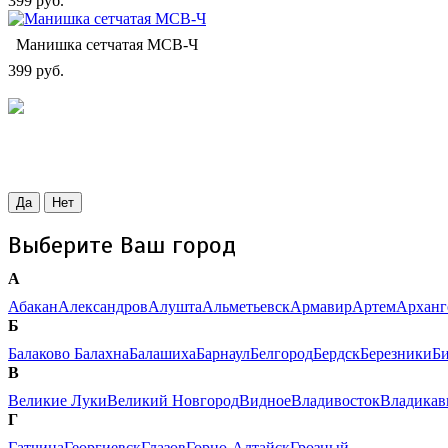
399 руб.
Манишка сетчатая МСВ-Ч
399 руб.
Да
Нет
Выберите Ваш город
А
Абакан
Александров
Алушта
Альметьевск
Армавир
Артем
Арханг
Б
Балаково
Балахна
Балашиха
Барнаул
Белгород
Бердск
Березники
Б
В
Великие Луки
Великий Новгород
Видное
Владивосток
Владикав
Г
Гатчина
Георгиевск
Глазов
Горно-Алтайск
Грозный