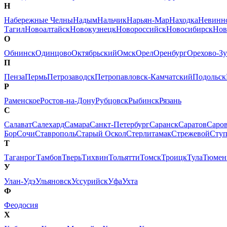
Н
Набережные Челны
Надым
Нальчик
Нарьян-Мар
Находка
Невинн
Тагил
Новоалтайск
Новокузнецк
Новороссийск
Новосибирск
Нов
О
Обнинск
Одинцово
Октябрьский
Омск
Орел
Оренбург
Орехово-Зу
П
Пенза
Пермь
Петрозаводск
Петропавловск-Камчатский
Подольск
Р
Раменское
Ростов-на-Дону
Рубцовск
Рыбинск
Рязань
С
Салават
Салехард
Самара
Санкт-Петербург
Саранск
Саратов
Саро
Бор
Сочи
Ставрополь
Старый Оскол
Стерлитамак
Стрежевой
Сту
Т
Таганрог
Тамбов
Тверь
Тихвин
Тольятти
Томск
Троицк
Тула
Тюмен
У
Улан-Удэ
Ульяновск
Уссурийск
Уфа
Ухта
Ф
Феодосия
Х