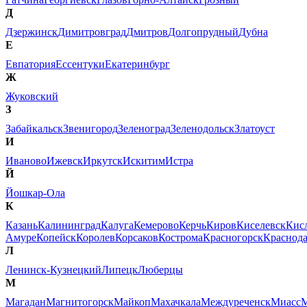
Д
Дзержинск
Димитровград
Дмитров
Долгопрудный
Дубна
Е
Евпатория
Ессентуки
Екатеринбург
Ж
Жуковский
З
Забайкальск
Звенигород
Зеленоград
Зеленодольск
Златоуст
И
Иваново
Ижевск
Иркутск
Искитим
Истра
Й
Йошкар-Ола
К
Казань
Калининград
Калуга
Кемерово
Керчь
Киров
Киселевск
Кис
Амуре
Копейск
Королев
Корсаков
Кострома
Красногорск
Краснод
Л
Ленинск-Кузнецкий
Липецк
Люберцы
М
Магадан
Магнитогорск
Майкоп
Махачкала
Междуреченск
Миасс
М