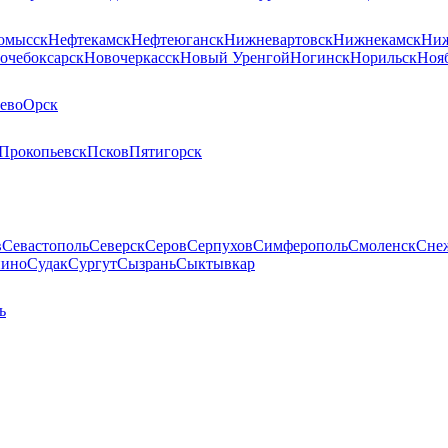
омысск
Нефтекамск
Нефтеюганск
Нижневартовск
Нижнекамск
Ниж
очебоксарск
Новочеркасск
Новый Уренгой
Ногинск
Норильск
Ноя
ево
Орск
Прокопьевск
Псков
Пятигорск
в
Севастополь
Северск
Серов
Серпухов
Симферополь
Смоленск
Сне
пино
Судак
Сургут
Сызрань
Сыктывкар
ь