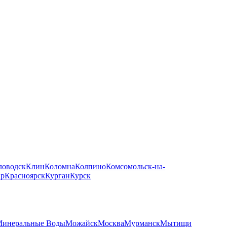
ловодск
Клин
Коломна
Колпино
Комсомольск-на-
ар
Красноярск
Курган
Курск
инеральные Воды
Можайск
Москва
Мурманск
Мытищи