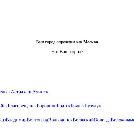
Ваш город определен как
Москва
Это Ваш город?
ельск
Астрахань
Ачинск
ийск
Благовещенск
Боровичи
Братск
Брянск
Бузулук
каз
Владимир
Волгоград
Волгодонск
Волжский
Вологда
Волоколам