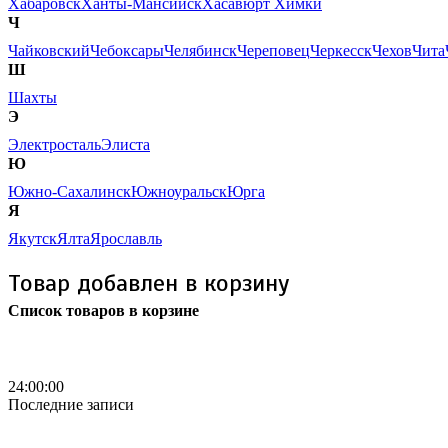
Хабаровск
Ханты-Мансийск
Хасавюрт
Химки
Ч
Чайковский
Чебоксары
Челябинск
Череповец
Черкесск
Чехов
Чита
Ш
Шахты
Э
Электросталь
Элиста
Ю
Южно-Сахалинск
Южноуральск
Юрга
Я
Якутск
Ялта
Ярославль
Товар добавлен в корзину
Список товаров в корзине
Бесплатная доставка
24:00:00
Последние записи