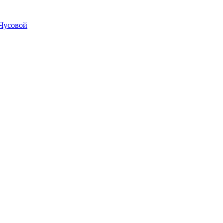
Чусовой
почтой России кроме
отдаленных регионов РФ