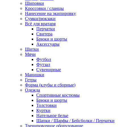
Шиповки
Кроссовки / сланцы
Нанесение на экипировку
Сумки/рюкзаки
Всё для вратаря
Перчатки
Cвитера
Брюки и шорты
Аксессуары
Щитки
Мячи
Футбол
Футзал
Сувенирные
Манишки
Гетры
Форма (клубы и сборные)
Одежда
Спортивные костюмы
Брюки и шорты
Толстовки
Куртки
Нательное белье
Шапки / Шарфы / Бейсболки / Перчатки
Тренировочное оборудование