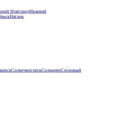
ний Новгород
Нижний
брьск
Нягань
жинск
Солнечногорск
Солнцево
Сосновый