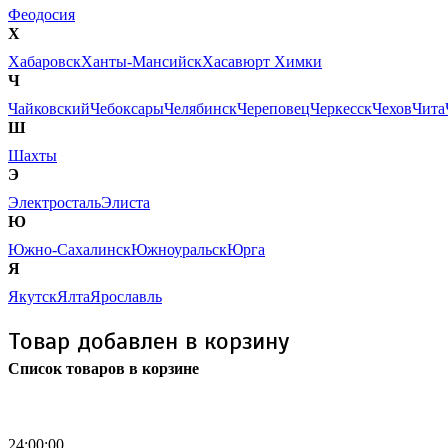
Феодосия
Х
Хабаровск
Ханты-Мансийск
Хасавюрт
Химки
Ч
Чайковский
Чебоксары
Челябинск
Череповец
Черкесск
Чехов
Чита
Ш
Шахты
Э
Электросталь
Элиста
Ю
Южно-Сахалинск
Южноуральск
Юрга
Я
Якутск
Ялта
Ярославль
Товар добавлен в корзину
Список товаров в корзине
Бесплатная доставка
почтой России кроме
отдаленных регионов РФ
24:00:00