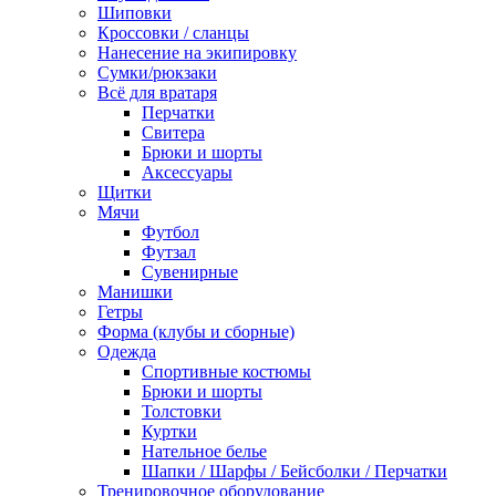
Шиповки
Кроссовки / сланцы
Нанесение на экипировку
Сумки/рюкзаки
Всё для вратаря
Перчатки
Cвитера
Брюки и шорты
Аксессуары
Щитки
Мячи
Футбол
Футзал
Сувенирные
Манишки
Гетры
Форма (клубы и сборные)
Одежда
Спортивные костюмы
Брюки и шорты
Толстовки
Куртки
Нательное белье
Шапки / Шарфы / Бейсболки / Перчатки
Тренировочное оборудование