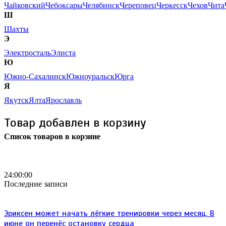
Чайковский
Чебоксары
Челябинск
Череповец
Черкесск
Чехов
Чита
Ш
Шахты
Э
Электросталь
Элиста
Ю
Южно-Сахалинск
Южноуральск
Юрга
Я
Якутск
Ялта
Ярославль
Товар добавлен в корзину
Список товаров в корзине
Бесплатная доставка
почтой России кроме
отдаленных регионов РФ
24:00:00
Последние записи
Эриксен может начать лёгкие тренировки через месяц. В
июне он перенёс остановку сердца