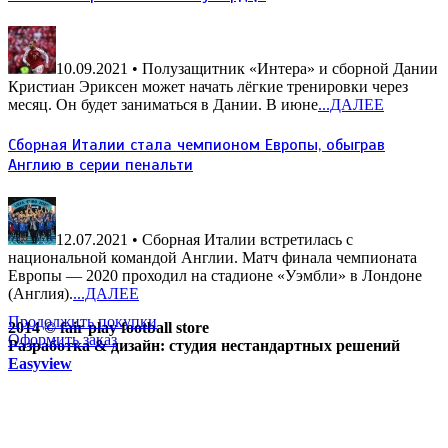
10.09.2021
• Полузащитник «Интера» и сборной Дании
Кристиан Эриксен может начать лёгкие тренировки через
месяц. Он будет заниматься в Дании. В июне
...ДАЛЕЕ
Сборная Италии стала чемпионом Европы, обыграв
Англию в серии пенальти
12.07.2021
• Сборная Италии встретилась с
национальной командой Англии. Матч финала чемпионата
Европы — 2020 проходил на стадионе «Уэмбли» в Лондоне
(Англия).
...ДАЛЕЕ
Продолжить покупки
2014 © fair play football store
Оформить заказ
Разработка & дизайн: студия нестандартных решений
Easyview