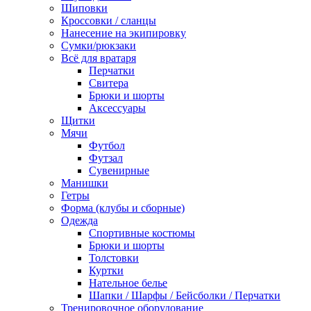
Шиповки
Кроссовки / сланцы
Нанесение на экипировку
Сумки/рюкзаки
Всё для вратаря
Перчатки
Cвитера
Брюки и шорты
Аксессуары
Щитки
Мячи
Футбол
Футзал
Сувенирные
Манишки
Гетры
Форма (клубы и сборные)
Одежда
Спортивные костюмы
Брюки и шорты
Толстовки
Куртки
Нательное белье
Шапки / Шарфы / Бейсболки / Перчатки
Тренировочное оборудование