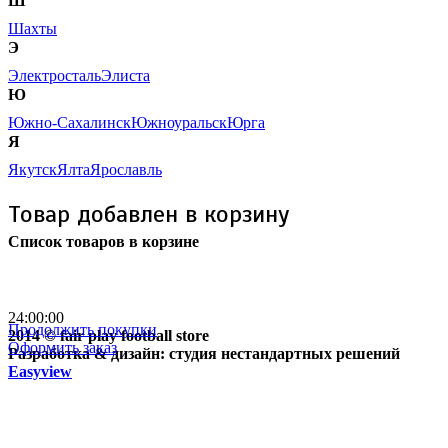
Ш
Шахты
Э
Электросталь
Элиста
Ю
Южно-Сахалинск
Южноуральск
Юрга
Я
Якутск
Ялта
Ярославль
Товар добавлен в корзину
Список товаров в корзине
Бесплатная доставка
почтой России кроме
отдаленных регионов РФ
24:00:00
Продолжить покупки
2014 © fair play football store
Оформить заказ
Разработка & дизайн: студия нестандартных решений
Easyview