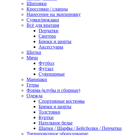
Шиповки
Кроссовки / сланцы
Нанесение на экипировку
Сумки/рюкзаки
Всё для вратаря
Перчатки
Cвитера
Брюки и шорты
Аксессуары
Щитки
Мячи
Футбол
Футзал
Сувенирные
Манишки
Гетры
Форма (клубы и сборные)
Одежда
Спортивные костюмы
Брюки и шорты
Толстовки
Куртки
Нательное белье
Шапки / Шарфы / Бейсболки / Перчатки
Тренировочное оборудование