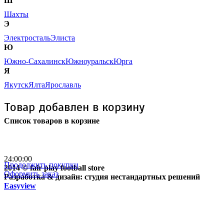
Ш
Шахты
Э
Электросталь
Элиста
Ю
Южно-Сахалинск
Южноуральск
Юрга
Я
Якутск
Ялта
Ярославль
Товар добавлен в корзину
Список товаров в корзине
Бесплатная доставка
почтой России кроме
отдаленных регионов РФ
24:00:00
Продолжить покупки
2014 © fair play football store
Оформить заказ
Разработка & дизайн: студия нестандартных решений
Easyview