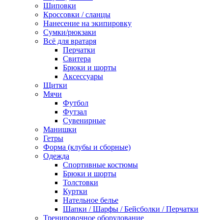
Шиповки
Кроссовки / сланцы
Нанесение на экипировку
Сумки/рюкзаки
Всё для вратаря
Перчатки
Cвитера
Брюки и шорты
Аксессуары
Щитки
Мячи
Футбол
Футзал
Сувенирные
Манишки
Гетры
Форма (клубы и сборные)
Одежда
Спортивные костюмы
Брюки и шорты
Толстовки
Куртки
Нательное белье
Шапки / Шарфы / Бейсболки / Перчатки
Тренировочное оборудование