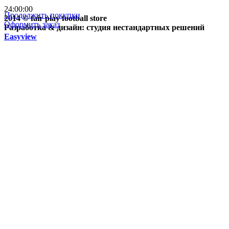
24:00:00
Продолжить покупки
2014 © fair play football store
Оформить заказ
Разработка & дизайн: студия нестандартных решений
Easyview