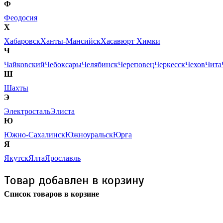
Ф
Феодосия
Х
Хабаровск
Ханты-Мансийск
Хасавюрт
Химки
Ч
Чайковский
Чебоксары
Челябинск
Череповец
Черкесск
Чехов
Чита
Ш
Шахты
Э
Электросталь
Элиста
Ю
Южно-Сахалинск
Южноуральск
Юрга
Я
Якутск
Ялта
Ярославль
Товар добавлен в корзину
Список товаров в корзине
Бесплатная доставка
почтой России кроме
отдаленных регионов РФ