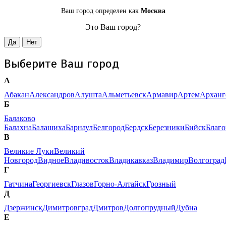
Ваш город определен как
Москва
Это Ваш город?
Да
Нет
Выберите Ваш город
А
Абакан
Александров
Алушта
Альметьевск
Армавир
Артем
Арханг
Б
Балаково
Балахна
Балашиха
Барнаул
Белгород
Бердск
Березники
Бийск
Благ
В
Великие Луки
Великий
Новгород
Видное
Владивосток
Владикавказ
Владимир
Волгоград
Г
Гатчина
Георгиевск
Глазов
Горно-Алтайск
Грозный
Д
Дзержинск
Димитровград
Дмитров
Долгопрудный
Дубна
Е