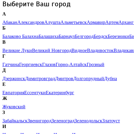
Выберите Ваш город
А
Абакан
Александров
Алушта
Альметьевск
Армавир
Артем
Арханг
Б
Балаково
Балахна
Балашиха
Барнаул
Белгород
Бердск
Березники
Б
В
Великие Луки
Великий Новгород
Видное
Владивосток
Владикав
Г
Гатчина
Георгиевск
Глазов
Горно-Алтайск
Грозный
Д
Дзержинск
Димитровград
Дмитров
Долгопрудный
Дубна
Е
Евпатория
Ессентуки
Екатеринбург
Ж
Жуковский
З
Забайкальск
Звенигород
Зеленоград
Зеленодольск
Златоуст
И