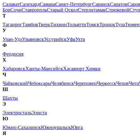
Салават
Салехард
Самара
Санкт-Петербург
Саранск
Саратов
Саро
Бор
Сочи
Ставрополь
Старый Оскол
Стерлитамак
Стрежевой
Сту
Т
Таганрог
Тамбов
Тверь
Тихвин
Тольятти
Томск
Троицк
Тула
Тюмен
У
Улан-Удэ
Ульяновск
Уссурийск
Уфа
Ухта
Ф
Феодосия
Х
Хабаровск
Ханты-Мансийск
Хасавюрт
Химки
Ч
Чайковский
Чебоксары
Челябинск
Череповец
Черкесск
Чехов
Чита
Ш
Шахты
Э
Электросталь
Элиста
Ю
Южно-Сахалинск
Южноуральск
Юрга
Я