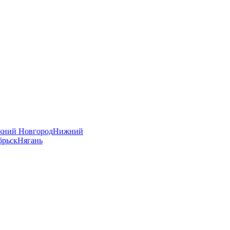
ний Новгород
Нижний
брьск
Нягань