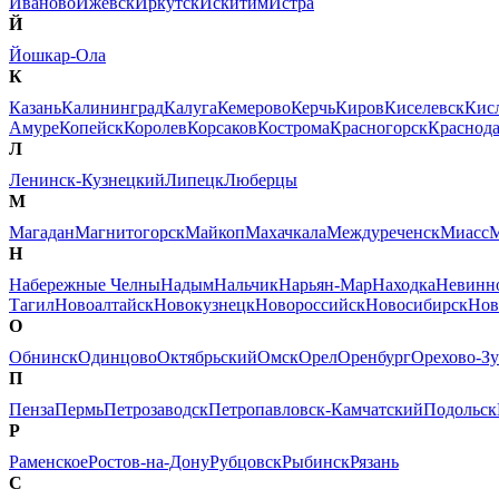
Иваново
Ижевск
Иркутск
Искитим
Истра
Й
Йошкар-Ола
К
Казань
Калининград
Калуга
Кемерово
Керчь
Киров
Киселевск
Кис
Амуре
Копейск
Королев
Корсаков
Кострома
Красногорск
Краснод
Л
Ленинск-Кузнецкий
Липецк
Люберцы
М
Магадан
Магнитогорск
Майкоп
Махачкала
Междуреченск
Миасс
М
Н
Набережные Челны
Надым
Нальчик
Нарьян-Мар
Находка
Невинн
Тагил
Новоалтайск
Новокузнецк
Новороссийск
Новосибирск
Нов
О
Обнинск
Одинцово
Октябрьский
Омск
Орел
Оренбург
Орехово-Зу
П
Пенза
Пермь
Петрозаводск
Петропавловск-Камчатский
Подольск
Р
Раменское
Ростов-на-Дону
Рубцовск
Рыбинск
Рязань
С