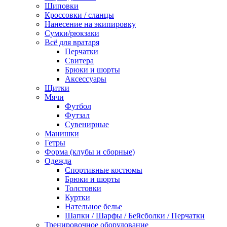
Шиповки
Кроссовки / сланцы
Нанесение на экипировку
Сумки/рюкзаки
Всё для вратаря
Перчатки
Cвитера
Брюки и шорты
Аксессуары
Щитки
Мячи
Футбол
Футзал
Сувенирные
Манишки
Гетры
Форма (клубы и сборные)
Одежда
Спортивные костюмы
Брюки и шорты
Толстовки
Куртки
Нательное белье
Шапки / Шарфы / Бейсболки / Перчатки
Тренировочное оборудование