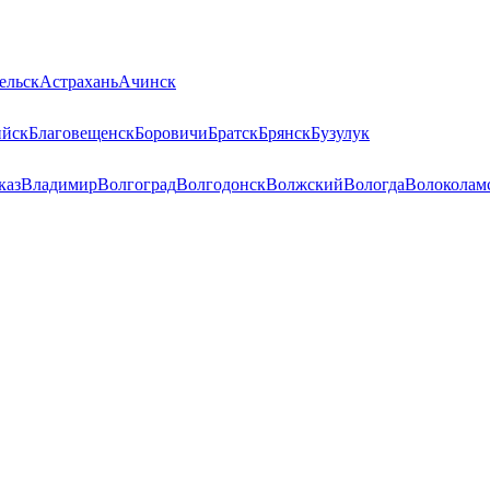
ельск
Астрахань
Ачинск
ийск
Благовещенск
Боровичи
Братск
Брянск
Бузулук
каз
Владимир
Волгоград
Волгодонск
Волжский
Вологда
Волоколам