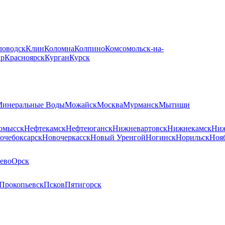
ловодск
Клин
Коломна
Колпино
Комсомольск-на-
ар
Красноярск
Курган
Курск
инеральные Воды
Можайск
Москва
Мурманск
Мытищи
омысск
Нефтекамск
Нефтеюганск
Нижневартовск
Нижнекамск
Ниж
очебоксарск
Новочеркасск
Новый Уренгой
Ногинск
Норильск
Ноя
ево
Орск
Прокопьевск
Псков
Пятигорск