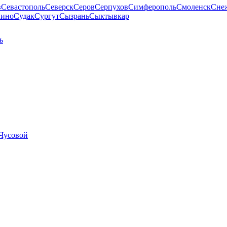
в
Севастополь
Северск
Серов
Серпухов
Симферополь
Смоленск
Сне
пино
Судак
Сургут
Сызрань
Сыктывкар
ь
Чусовой