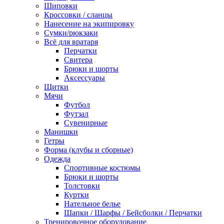
Шиповки
Кроссовки / сланцы
Нанесение на экипировку
Сумки/рюкзаки
Всё для вратаря
Перчатки
Cвитера
Брюки и шорты
Аксессуары
Щитки
Мячи
Футбол
Футзал
Сувенирные
Манишки
Гетры
Форма (клубы и сборные)
Одежда
Спортивные костюмы
Брюки и шорты
Толстовки
Куртки
Нательное белье
Шапки / Шарфы / Бейсболки / Перчатки
Тренировочное оборудование