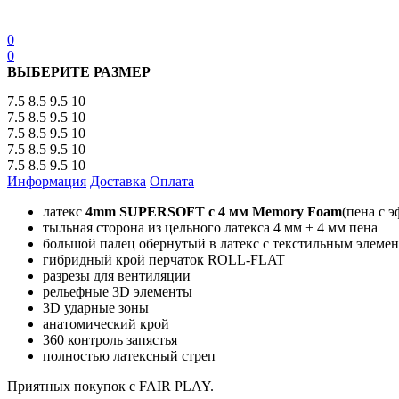
0
0
ВЫБЕРИТЕ РАЗМЕР
7.5
8.5
9.5
10
7.5
8.5
9.5
10
7.5
8.5
9.5
10
7.5
8.5
9.5
10
7.5
8.5
9.5
10
Информация
Доставка
Оплата
латекс
4mm SUPERSOFT с 4 мм Memory Foam
(пена с 
тыльная сторона из цельного латекса 4 мм + 4 мм пена
большой палец обернутый в латекс с текстильным элеме
гибридный крой перчаток ROLL-FLAT
разрезы для вентиляции
рельефные 3D элементы
3D ударные зоны
анатомический крой
360 контроль запястья
полностью латексный стреп
Приятных покупок с FAIR PLAY.