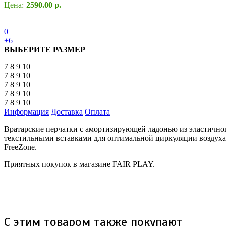
Цена:
2590.00 р.
0
+6
ВЫБЕРИТЕ РАЗМЕР
7
8
9
10
7
8
9
10
7
8
9
10
7
8
9
10
7
8
9
10
Информация
Доставка
Оплата
Вратарские перчатки с амортизирующей ладонью из эластичног
текстильными вставками для оптимальной циркуляции воздуха
FreeZone.
Приятных покупок в магазине FAIR PLAY.
С этим товаром также покупают