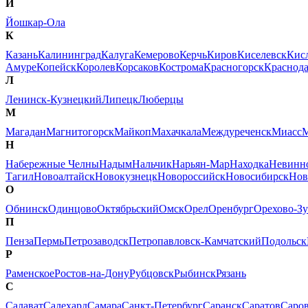
Й
Йошкар-Ола
К
Казань
Калининград
Калуга
Кемерово
Керчь
Киров
Киселевск
Кис
Амуре
Копейск
Королев
Корсаков
Кострома
Красногорск
Краснод
Л
Ленинск-Кузнецкий
Липецк
Люберцы
М
Магадан
Магнитогорск
Майкоп
Махачкала
Междуреченск
Миасс
М
Н
Набережные Челны
Надым
Нальчик
Нарьян-Мар
Находка
Невинн
Тагил
Новоалтайск
Новокузнецк
Новороссийск
Новосибирск
Нов
О
Обнинск
Одинцово
Октябрьский
Омск
Орел
Оренбург
Орехово-Зу
П
Пенза
Пермь
Петрозаводск
Петропавловск-Камчатский
Подольск
Р
Раменское
Ростов-на-Дону
Рубцовск
Рыбинск
Рязань
С
Салават
Салехард
Самара
Санкт-Петербург
Саранск
Саратов
Саро