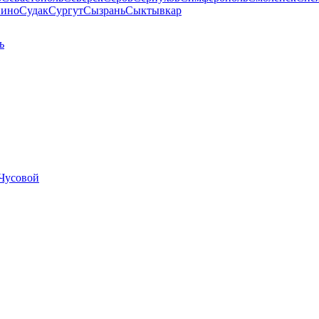
пино
Судак
Сургут
Сызрань
Сыктывкар
ь
Чусовой