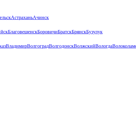
ельск
Астрахань
Ачинск
ийск
Благовещенск
Боровичи
Братск
Брянск
Бузулук
каз
Владимир
Волгоград
Волгодонск
Волжский
Вологда
Волоколам