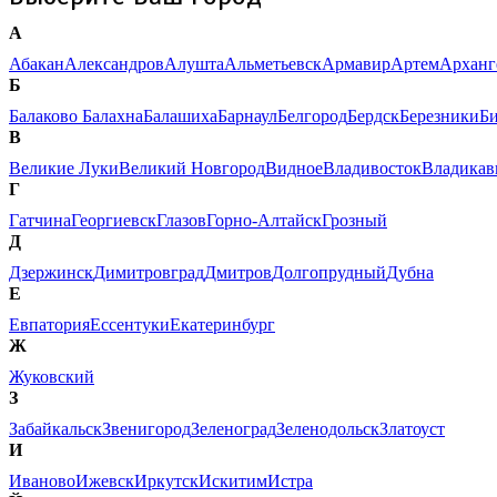
А
Абакан
Александров
Алушта
Альметьевск
Армавир
Артем
Арханг
Б
Балаково
Балахна
Балашиха
Барнаул
Белгород
Бердск
Березники
Б
В
Великие Луки
Великий Новгород
Видное
Владивосток
Владикав
Г
Гатчина
Георгиевск
Глазов
Горно-Алтайск
Грозный
Д
Дзержинск
Димитровград
Дмитров
Долгопрудный
Дубна
Е
Евпатория
Ессентуки
Екатеринбург
Ж
Жуковский
З
Забайкальск
Звенигород
Зеленоград
Зеленодольск
Златоуст
И
Иваново
Ижевск
Иркутск
Искитим
Истра