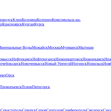
ловодск
Клин
Коломна
Колпино
Комсомольск-на-
ар
Красноярск
Курган
Курск
инеральные Воды
Можайск
Москва
Мурманск
Мытищи
омысск
Нефтекамск
Нефтеюганск
Нижневартовск
Нижнекамск
Ниж
очебоксарск
Новочеркасск
Новый Уренгой
Ногинск
Норильск
Ноя
ево
Орск
Прокопьевск
Псков
Пятигорск
в
Севастополь
Северск
Серов
Серпухов
Симферополь
Смоленск
Сне