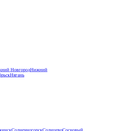
ний Новгород
Нижний
брьск
Нягань
жинск
Солнечногорск
Солнцево
Сосновый