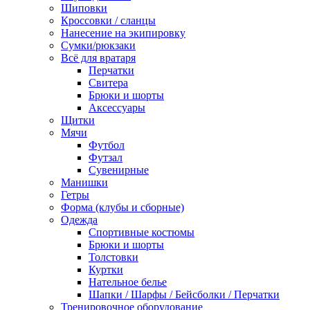
Шиповки
Кроссовки / сланцы
Нанесение на экипировку
Сумки/рюкзаки
Всё для вратаря
Перчатки
Cвитера
Брюки и шорты
Аксессуары
Щитки
Мячи
Футбол
Футзал
Сувенирные
Манишки
Гетры
Форма (клубы и сборные)
Одежда
Спортивные костюмы
Брюки и шорты
Толстовки
Куртки
Нательное белье
Шапки / Шарфы / Бейсболки / Перчатки
Тренировочное оборудование