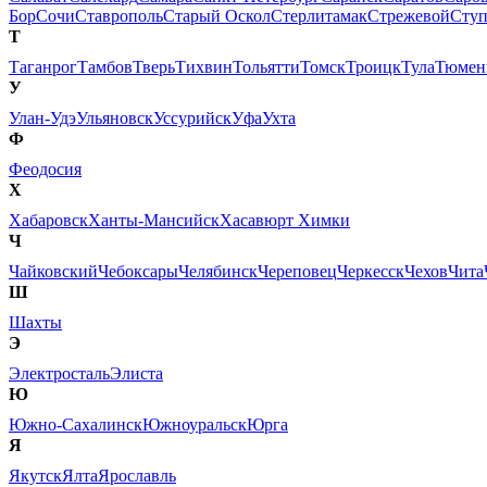
Бор
Сочи
Ставрополь
Старый Оскол
Стерлитамак
Стрежевой
Сту
Т
Таганрог
Тамбов
Тверь
Тихвин
Тольятти
Томск
Троицк
Тула
Тюмен
У
Улан-Удэ
Ульяновск
Уссурийск
Уфа
Ухта
Ф
Феодосия
Х
Хабаровск
Ханты-Мансийск
Хасавюрт
Химки
Ч
Чайковский
Чебоксары
Челябинск
Череповец
Черкесск
Чехов
Чита
Ш
Шахты
Э
Электросталь
Элиста
Ю
Южно-Сахалинск
Южноуральск
Юрга
Я
Якутск
Ялта
Ярославль