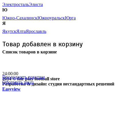
Электросталь
Элиста
Ю
Южно-Сахалинск
Южноуральск
Юрга
Я
Якутск
Ялта
Ярославль
Товар добавлен в корзину
Список товаров в корзине
Бесплатная доставка
почтой России кроме
отдаленных регионов РФ
24:00:00
Продолжить покупки
2014 © fair play football store
Оформить заказ
Разработка & дизайн: студия нестандартных решений
Easyview