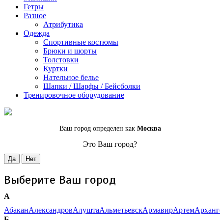
Гетры
Разное
Атрибутика
Одежда
Спортивные костюмы
Брюки и шорты
Толстовки
Куртки
Нательное белье
Шапки / Шарфы / Бейсболки
Тренировочное оборудование
Ваш город определен как
Москва
Это Ваш город?
Да
Нет
Выберите Ваш город
А
Абакан
Александров
Алушта
Альметьевск
Армавир
Артем
Арханг
Б