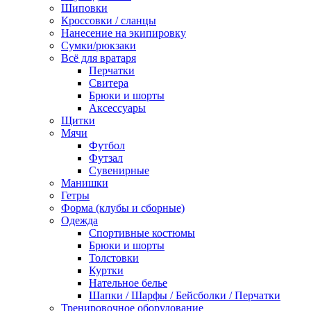
Шиповки
Кроссовки / сланцы
Нанесение на экипировку
Сумки/рюкзаки
Всё для вратаря
Перчатки
Cвитера
Брюки и шорты
Аксессуары
Щитки
Мячи
Футбол
Футзал
Сувенирные
Манишки
Гетры
Форма (клубы и сборные)
Одежда
Спортивные костюмы
Брюки и шорты
Толстовки
Куртки
Нательное белье
Шапки / Шарфы / Бейсболки / Перчатки
Тренировочное оборудование