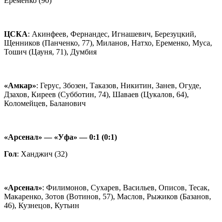
Еременко (90)
ЦСКА
: Акинфеев, Фернандес, Игнашевич, Березуцкий,
Щенников (Панченко, 77), Миланов, Натхо, Еременко, Муса,
Тошич (Цауня, 71), Думбия
«Амкар»
: Герус, Збозен, Таказов, Никитин, Занев, Огуде,
Дзахов, Киреев (Субботин, 74), Шаваев (Цукалов, 64),
Коломейцев, Баланович
«Арсенал» — «Уфа» — 0:1 (0:1)
Гол
: Ханджич (32)
«Арсенал»
: Филимонов, Сухарев, Васильев, Описов, Тесак,
Макаренко, Зотов (Вотинов, 57), Маслов, Рыжиков (Базанов,
46), Кузнецов, Кутьин