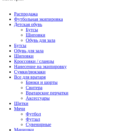
Распродажа
Футбольная экипировка
Детская обувь
Бутсы
Шиповки
Обувь для зала
Бутсы
Обувь для зала
Шиповки
Кроссовки / сланцы
Нанесение на экипировку
Сумки/рюкзаки
Все для вратаря
Брюки и шорты
Cвитера
Вратарские перчатки
Аксессуары
Щитки
Мячи
Футбол
Футзал
Сувенирные
Манишки