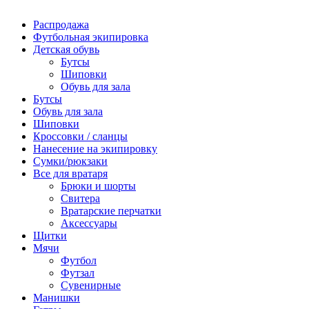
Распродажа
Футбольная экипировка
Детская обувь
Бутсы
Шиповки
Обувь для зала
Бутсы
Обувь для зала
Шиповки
Кроссовки / сланцы
Нанесение на экипировку
Сумки/рюкзаки
Все для вратаря
Брюки и шорты
Cвитера
Вратарские перчатки
Аксессуары
Щитки
Мячи
Футбол
Футзал
Сувенирные
Манишки