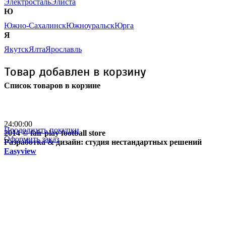
Электросталь
Элиста
Ю
Южно-Сахалинск
Южноуральск
Юрга
Я
Якутск
Ялта
Ярославль
Товар добавлен в корзину
Список товаров в корзине
Бесплатная доставка
почтой России кроме
отдаленных регионов РФ
24:00:00
Продолжить покупки
2014 © fair play football store
Оформить заказ
Разработка & дизайн: студия нестандартных решений
Easyview