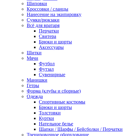
Шиповки
Кроссовки / сланцы
Нанесение на экипировку
Сумки/рюкзаки
Всё для вратаря
Перчатки
Cвитера
Брюки и шорты
Аксессуары
Щитки
Мячи
Футбол
Футзал
Сувенирные
Манишки
Гетры
Форма (клубы и сборные)
Одежда
Спортивные костюмы
Брюки и шорты
Толстовки
Куртки
Нательное белье
Шапки / Шарфы / Бейсболки / Перчатки
Тренировочное оборудование