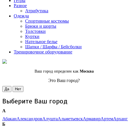
Гетры
Разное
Атрибутика
Одежда
Спортивные костюмы
Брюки и шорты
Толстовки
Куртки
Нательное белье
Шапки / Шарфы / Бейсболки
Тренировочное оборудование
Ваш город определен как
Москва
Это Ваш город?
Да
Нет
Выберите Ваш город
А
Абакан
Александров
Алушта
Альметьевск
Армавир
Артем
Арханг
Б