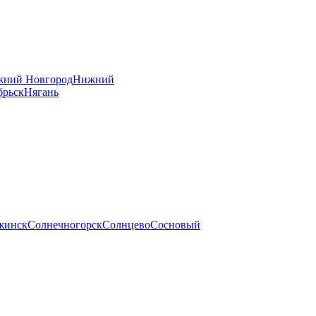
ний Новгород
Нижний
брьск
Нягань
жинск
Солнечногорск
Солнцево
Сосновый