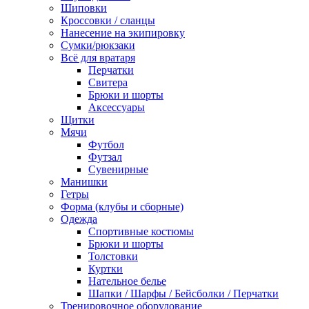
Шиповки
Кроссовки / сланцы
Нанесение на экипировку
Сумки/рюкзаки
Всё для вратаря
Перчатки
Cвитера
Брюки и шорты
Аксессуары
Щитки
Мячи
Футбол
Футзал
Сувенирные
Манишки
Гетры
Форма (клубы и сборные)
Одежда
Спортивные костюмы
Брюки и шорты
Толстовки
Куртки
Нательное белье
Шапки / Шарфы / Бейсболки / Перчатки
Тренировочное оборудование