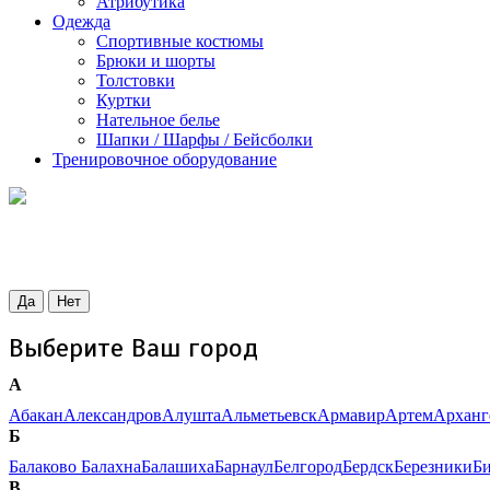
Атрибутика
Одежда
Спортивные костюмы
Брюки и шорты
Толстовки
Куртки
Нательное белье
Шапки / Шарфы / Бейсболки
Тренировочное оборудование
Да
Нет
Выберите Ваш город
А
Абакан
Александров
Алушта
Альметьевск
Армавир
Артем
Арханг
Б
Балаково
Балахна
Балашиха
Барнаул
Белгород
Бердск
Березники
Б
В