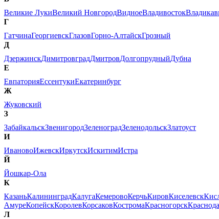
Великие Луки
Великий Новгород
Видное
Владивосток
Владикав
Г
Гатчина
Георгиевск
Глазов
Горно-Алтайск
Грозный
Д
Дзержинск
Димитровград
Дмитров
Долгопрудный
Дубна
Е
Евпатория
Ессентуки
Екатеринбург
Ж
Жуковский
З
Забайкальск
Звенигород
Зеленоград
Зеленодольск
Златоуст
И
Иваново
Ижевск
Иркутск
Искитим
Истра
Й
Йошкар-Ола
К
Казань
Калининград
Калуга
Кемерово
Керчь
Киров
Киселевск
Кис
Амуре
Копейск
Королев
Корсаков
Кострома
Красногорск
Краснод
Л