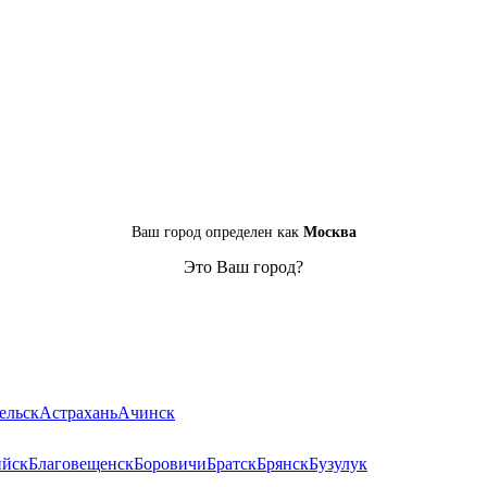
Ваш город определен как
Москва
Это Ваш город?
ельск
Астрахань
Ачинск
ийск
Благовещенск
Боровичи
Братск
Брянск
Бузулук