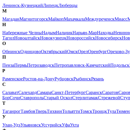
Ленинск-Кузнецкий
Липецк
Люберцы
М
Магадан
Магнитогорск
Майкоп
Махачкала
Междуреченск
Миасс
М
Н
Набережные Челны
Надым
Нальчик
Нарьян-Мар
Находка
Невинн
Тагил
Новоалтайск
Новокузнецк
Новороссийск
Новосибирск
Нов
О
Обнинск
Одинцово
Октябрьский
Омск
Орел
Оренбург
Орехово-Зу
П
Пенза
Пермь
Петрозаводск
Петропавловск-Камчатский
Подольск
Р
Раменское
Ростов-на-Дону
Рубцовск
Рыбинск
Рязань
С
Салават
Салехард
Самара
Санкт-Петербург
Саранск
Саратов
Саро
Бор
Сочи
Ставрополь
Старый Оскол
Стерлитамак
Стрежевой
Сту
Т
Таганрог
Тамбов
Тверь
Тихвин
Тольятти
Томск
Троицк
Тула
Тюмен
У
Улан-Удэ
Ульяновск
Уссурийск
Уфа
Ухта