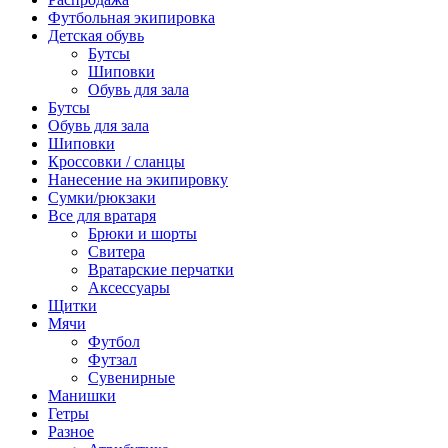
Футбольная экипировка
Детская обувь
Бутсы
Шиповки
Обувь для зала
Бутсы
Обувь для зала
Шиповки
Кроссовки / сланцы
Нанесение на экипировку
Сумки/рюкзаки
Все для вратаря
Брюки и шорты
Cвитера
Вратарские перчатки
Аксессуары
Щитки
Мячи
Футбол
Футзал
Сувенирные
Манишки
Гетры
Разное