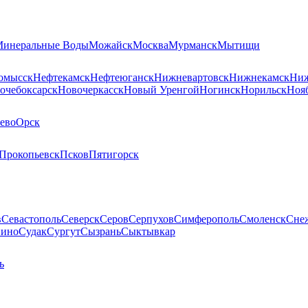
инеральные Воды
Можайск
Москва
Мурманск
Мытищи
омысск
Нефтекамск
Нефтеюганск
Нижневартовск
Нижнекамск
Ниж
очебоксарск
Новочеркасск
Новый Уренгой
Ногинск
Норильск
Ноя
ево
Орск
Прокопьевск
Псков
Пятигорск
в
Севастополь
Северск
Серов
Серпухов
Симферополь
Смоленск
Сне
пино
Судак
Сургут
Сызрань
Сыктывкар
ь