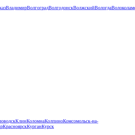
каз
Владимир
Волгоград
Волгодонск
Волжский
Вологда
Волоколам
ловодск
Клин
Коломна
Колпино
Комсомольск-на-
ар
Красноярск
Курган
Курск