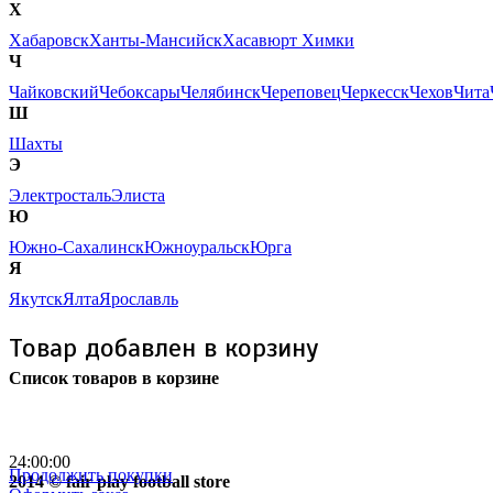
Х
Хабаровск
Ханты-Мансийск
Хасавюрт
Химки
Ч
Чайковский
Чебоксары
Челябинск
Череповец
Черкесск
Чехов
Чита
Ш
Шахты
Э
Электросталь
Элиста
Ю
Южно-Сахалинск
Южноуральск
Юрга
Я
Якутск
Ялта
Ярославль
Товар добавлен в корзину
Список товаров в корзине
Бесплатная доставка
почтой России кроме
отдаленных регионов РФ
24:00:00
Продолжить покупки
2014 © fair play football store