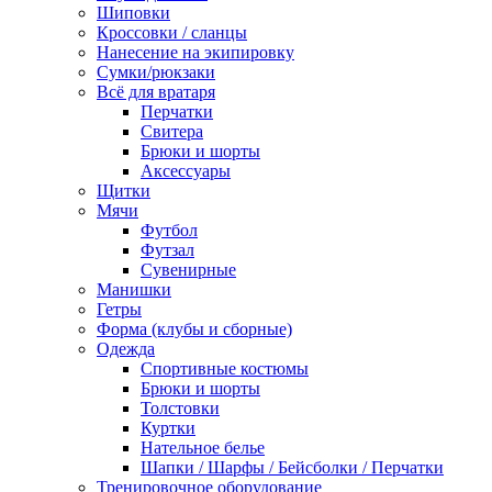
Шиповки
Кроссовки / сланцы
Нанесение на экипировку
Сумки/рюкзаки
Всё для вратаря
Перчатки
Cвитера
Брюки и шорты
Аксессуары
Щитки
Мячи
Футбол
Футзал
Сувенирные
Манишки
Гетры
Форма (клубы и сборные)
Одежда
Спортивные костюмы
Брюки и шорты
Толстовки
Куртки
Нательное белье
Шапки / Шарфы / Бейсболки / Перчатки
Тренировочное оборудование