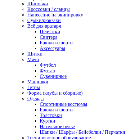
Шиповки
Кроссовки / сланцы
Нанесение на экипировку
Сумки/рюкзаки
Всё для вратаря
Перчатки
Cвитера
Брюки и шорты
Аксессуары
Щитки
Мячи
Футбол
Футзал
Сувенирные
Манишки
Гетры
Форма (клубы и сборные)
Одежда
Спортивные костюмы
Брюки и шорты
Толстовки
Куртки
Нательное белье
Шапки / Шарфы / Бейсболки / Перчатки
Тренировочное оборудование