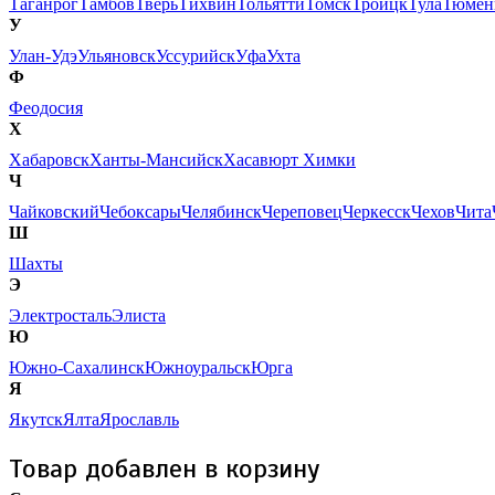
Таганрог
Тамбов
Тверь
Тихвин
Тольятти
Томск
Троицк
Тула
Тюмен
У
Улан-Удэ
Ульяновск
Уссурийск
Уфа
Ухта
Ф
Феодосия
Х
Хабаровск
Ханты-Мансийск
Хасавюрт
Химки
Ч
Чайковский
Чебоксары
Челябинск
Череповец
Черкесск
Чехов
Чита
Ш
Шахты
Э
Электросталь
Элиста
Ю
Южно-Сахалинск
Южноуральск
Юрга
Я
Якутск
Ялта
Ярославль
Товар добавлен в корзину