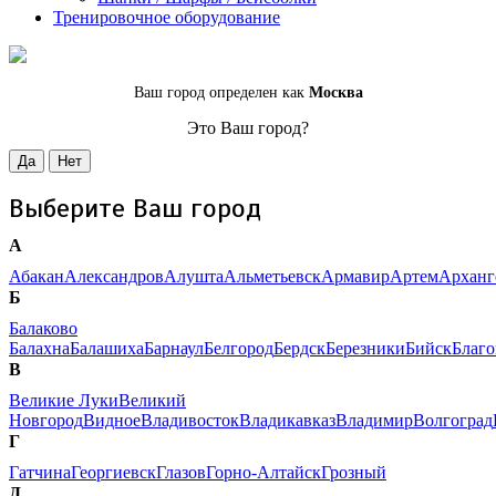
Тренировочное оборудование
Ваш город определен как
Москва
Это Ваш город?
Да
Нет
Выберите Ваш город
А
Абакан
Александров
Алушта
Альметьевск
Армавир
Артем
Арханг
Б
Балаково
Балахна
Балашиха
Барнаул
Белгород
Бердск
Березники
Бийск
Благ
В
Великие Луки
Великий
Новгород
Видное
Владивосток
Владикавказ
Владимир
Волгоград
Г
Гатчина
Георгиевск
Глазов
Горно-Алтайск
Грозный
Д