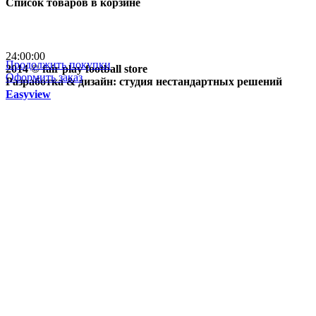
Список товаров в корзине
Бесплатная доставка
почтой России кроме
отдаленных регионов РФ
24:00:00
Продолжить покупки
2014 © fair play football store
Оформить заказ
Разработка & дизайн: студия нестандартных решений
Easyview