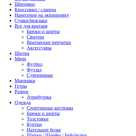
Шиповки
Кроссовки / сланцы
Нанесение на экипировку
Сумки/рюкзаки
Все для вратаря
Брюки и шорты
Cвитера
Вратарские перчатки
Аксессуары
Щитки
Мячи
Футбол
Футзал
Сувенирные
Манишки
Гетры
Разное
Атрибутика
Одежда
Спортивные костюмы
Брюки и шорты
Толстовки
Куртки
Нательное белье
Шапки / Шарфы / Бейсболки