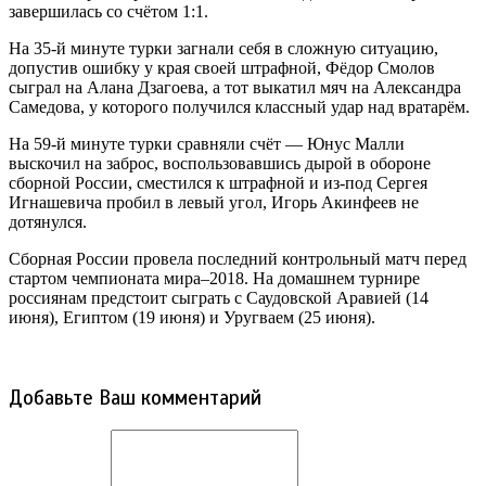
завершилась со счётом 1:1.
На 35-й минуте турки загнали себя в сложную ситуацию,
допустив ошибку у края своей штрафной, Фёдор Смолов
сыграл на Алана Дзагоева, а тот выкатил мяч на Александра
Самедова, у которого получился классный удар над вратарём.
На 59-й минуте турки сравняли счёт — Юнус Малли
выскочил на заброс, воспользовавшись дырой в обороне
сборной России, сместился к штрафной и из-под Сергея
Игнашевича пробил в левый угол, Игорь Акинфеев не
дотянулся.
Сборная России провела последний контрольный матч перед
стартом чемпионата мира–2018. На домашнем турнире
россиянам предстоит сыграть с Саудовской Аравией (14
июня), Египтом (19 июня) и Уругваем (25 июня).
Добавьте Ваш комментарий