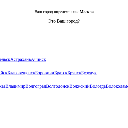
Ваш город определен как
Москва
Это Ваш город?
ельск
Астрахань
Ачинск
ийск
Благовещенск
Боровичи
Братск
Брянск
Бузулук
каз
Владимир
Волгоград
Волгодонск
Волжский
Вологда
Волоколам