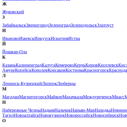
Ж
Жуковский
З
Забайкальск
Звенигород
Зеленоград
Зеленодольск
Златоуст
И
Иваново
Ижевск
Иркутск
Искитим
Истра
Й
Йошкар-Ола
К
Казань
Калининград
Калуга
Кемерово
Керчь
Киров
Киселевск
Кис
Амуре
Копейск
Королев
Корсаков
Кострома
Красногорск
Краснод
Л
Ленинск-Кузнецкий
Липецк
Люберцы
М
Магадан
Магнитогорск
Майкоп
Махачкала
Междуреченск
Миасс
М
Н
Набережные Челны
Надым
Нальчик
Нарьян-Мар
Находка
Невинн
Тагил
Новоалтайск
Новокузнецк
Новороссийск
Новосибирск
Нов
О