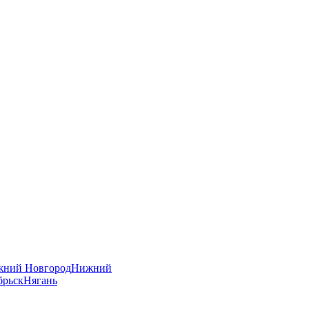
ний Новгород
Нижний
брьск
Нягань