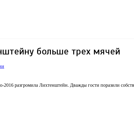
нштейну больше трех мячей
ии
о-2016 разгромила Лихтенштейн. Дважды гости поразили собстве