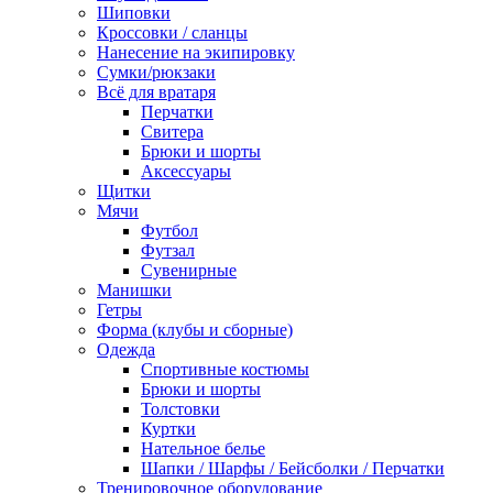
Шиповки
Кроссовки / сланцы
Нанесение на экипировку
Сумки/рюкзаки
Всё для вратаря
Перчатки
Cвитера
Брюки и шорты
Аксессуары
Щитки
Мячи
Футбол
Футзал
Сувенирные
Манишки
Гетры
Форма (клубы и сборные)
Одежда
Спортивные костюмы
Брюки и шорты
Толстовки
Куртки
Нательное белье
Шапки / Шарфы / Бейсболки / Перчатки
Тренировочное оборудование