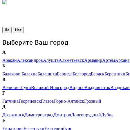
Да
Нет
Выберите Ваш город
А
Абакан
Александров
Алушта
Альметьевск
Армавир
Артем
Арханг
Б
Балаково
Балахна
Балашиха
Барнаул
Белгород
Бердск
Березники
Б
В
Великие Луки
Великий Новгород
Видное
Владивосток
Владикав
Г
Гатчина
Георгиевск
Глазов
Горно-Алтайск
Грозный
Д
Дзержинск
Димитровград
Дмитров
Долгопрудный
Дубна
Е
Евпатория
Ессентуки
Екатеринбург