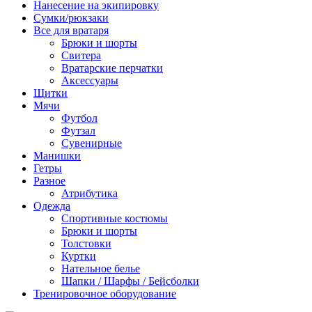
Нанесение на экипировку
Сумки/рюкзаки
Все для вратаря
Брюки и шорты
Cвитера
Вратарские перчатки
Аксессуары
Щитки
Мячи
Футбол
Футзал
Сувенирные
Манишки
Гетры
Разное
Атрибутика
Одежда
Спортивные костюмы
Брюки и шорты
Толстовки
Куртки
Нательное белье
Шапки / Шарфы / Бейсболки
Тренировочное оборудование