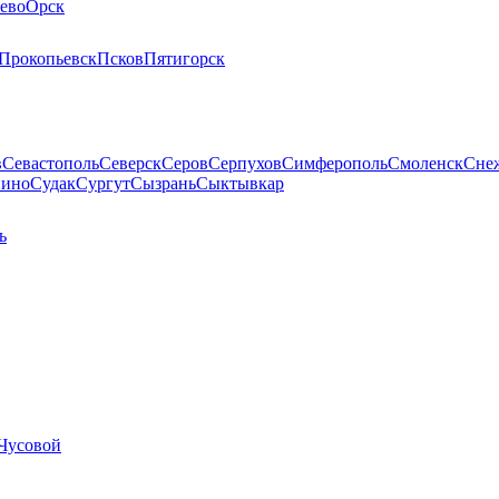
ево
Орск
Прокопьевск
Псков
Пятигорск
в
Севастополь
Северск
Серов
Серпухов
Симферополь
Смоленск
Сне
пино
Судак
Сургут
Сызрань
Сыктывкар
ь
Чусовой