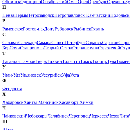
Обнинск
Одинцово
Октябрьский
Омск
Орел
Оренбург
Орехово-Зу
П
Пенза
Пермь
Петрозаводск
Петропавловск-Камчатский
Подольск
Р
Раменское
Ростов-на-Дону
Рубцовск
Рыбинск
Рязань
С
Салават
Салехард
Самара
Санкт-Петербург
Саранск
Саратов
Саро
Бор
Сочи
Ставрополь
Старый Оскол
Стерлитамак
Стрежевой
Сту
Т
Таганрог
Тамбов
Тверь
Тихвин
Тольятти
Томск
Троицк
Тула
Тюмен
У
Улан-Удэ
Ульяновск
Уссурийск
Уфа
Ухта
Ф
Феодосия
Х
Хабаровск
Ханты-Мансийск
Хасавюрт
Химки
Ч
Чайковский
Чебоксары
Челябинск
Череповец
Черкесск
Чехов
Чита
Ш
Шахты