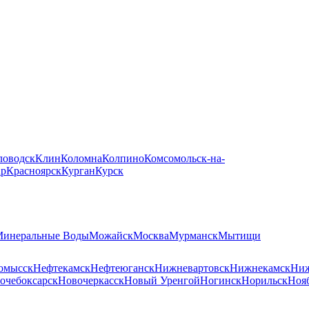
ловодск
Клин
Коломна
Колпино
Комсомольск-на-
ар
Красноярск
Курган
Курск
инеральные Воды
Можайск
Москва
Мурманск
Мытищи
омысск
Нефтекамск
Нефтеюганск
Нижневартовск
Нижнекамск
Ниж
очебоксарск
Новочеркасск
Новый Уренгой
Ногинск
Норильск
Ноя