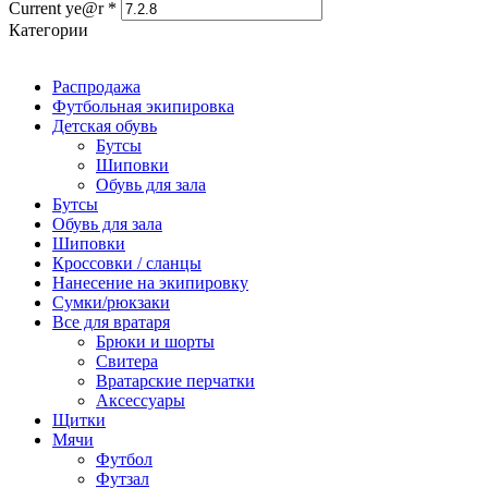
Current ye@r
*
Категории
Распродажа
Футбольная экипировка
Детская обувь
Бутсы
Шиповки
Обувь для зала
Бутсы
Обувь для зала
Шиповки
Кроссовки / сланцы
Нанесение на экипировку
Сумки/рюкзаки
Все для вратаря
Брюки и шорты
Cвитера
Вратарские перчатки
Аксессуары
Щитки
Мячи
Футбол
Футзал