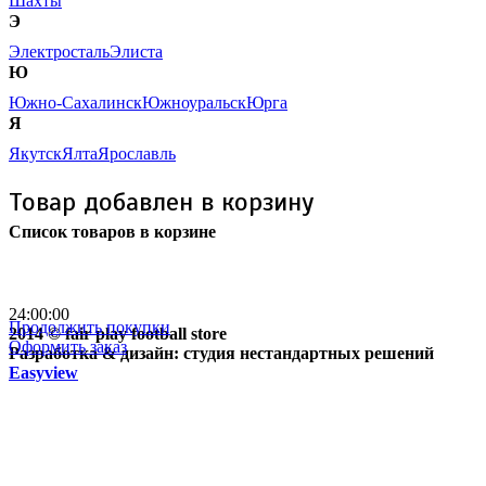
Шахты
Э
Электросталь
Элиста
Ю
Южно-Сахалинск
Южноуральск
Юрга
Я
Якутск
Ялта
Ярославль
Товар добавлен в корзину
Список товаров в корзине
Бесплатная доставка
почтой России кроме
отдаленных регионов РФ
24:00:00
Продолжить покупки
2014 © fair play football store
Оформить заказ
Разработка & дизайн: студия нестандартных решений
Easyview