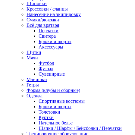
Шиповки
Кроссовки / сланцы
Нанесение на экипировку
Сумки/рюкзаки
Всё для вратаря
Перчатки
Cвитера
Брюки и шорты
Аксессуары
Щитки
Мячи
Футбол
Футзал
Сувенирные
Манишки
Гетры
Форма (клубы и сборные)
Одежда
Спортивные костюмы
Брюки и шорты
Толстовки
Куртки
Нательное белье
Шапки / Шарфы / Бейсболки / Перчатки
Тренировочное оборудование