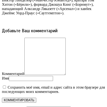
Виктор Линделёф («Манчестер Юнайтед»), вратарь Том
Хитон («Бёрнли»), форвард Джошуа Кинг («Борнмут»),
нападающий Алксандр Ляказетт («Арсенал») и хавбек
Джеймс Уорд-Праус («Саутгемптон»).
Добавьте Ваш комментарий
Комментарий
Имя
Сохранить моё имя, email и адрес сайта в этом браузере для
последующих моих комментариев.