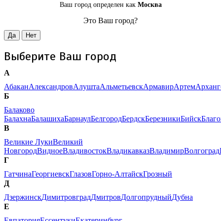
Ваш город определен как
Москва
Это Ваш город?
Да
Нет
Выберите Ваш город
А
Абакан
Александров
Алушта
Альметьевск
Армавир
Артем
Арханг
Б
Балаково
Балахна
Балашиха
Барнаул
Белгород
Бердск
Березники
Бийск
Благ
В
Великие Луки
Великий
Новгород
Видное
Владивосток
Владикавказ
Владимир
Волгоград
Г
Гатчина
Георгиевск
Глазов
Горно-Алтайск
Грозный
Д
Дзержинск
Димитровград
Дмитров
Долгопрудный
Дубна
Е
Евпатория
Ессентуки
Екатеринбург