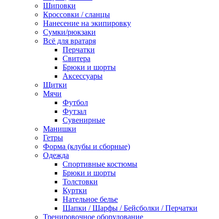
Шиповки
Кроссовки / сланцы
Нанесение на экипировку
Сумки/рюкзаки
Всё для вратаря
Перчатки
Cвитера
Брюки и шорты
Аксессуары
Щитки
Мячи
Футбол
Футзал
Сувенирные
Манишки
Гетры
Форма (клубы и сборные)
Одежда
Спортивные костюмы
Брюки и шорты
Толстовки
Куртки
Нательное белье
Шапки / Шарфы / Бейсболки / Перчатки
Тренировочное оборудование