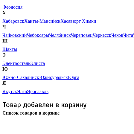
Феодосия
Х
Хабаровск
Ханты-Мансийск
Хасавюрт
Химки
Ч
Чайковский
Чебоксары
Челябинск
Череповец
Черкесск
Чехов
Чита
Ш
Шахты
Э
Электросталь
Элиста
Ю
Южно-Сахалинск
Южноуральск
Юрга
Я
Якутск
Ялта
Ярославль
Товар добавлен в корзину
Список товаров в корзине
Бесплатная доставка
почтой России кроме
отдаленных регионов РФ