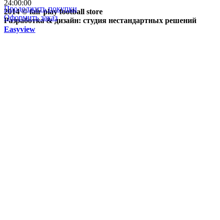
24:00:00
Продолжить покупки
2014 © fair play football store
Оформить заказ
Разработка & дизайн: студия нестандартных решений
Easyview