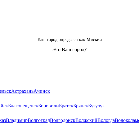
Ваш город определен как
Москва
Это Ваш город?
ельск
Астрахань
Ачинск
ийск
Благовещенск
Боровичи
Братск
Брянск
Бузулук
каз
Владимир
Волгоград
Волгодонск
Волжский
Вологда
Волоколам