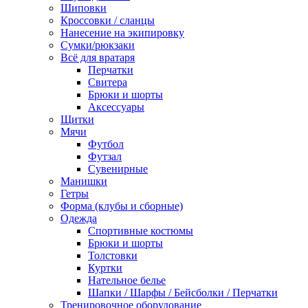
Шиповки
Кроссовки / сланцы
Нанесение на экипировку
Сумки/рюкзаки
Всё для вратаря
Перчатки
Cвитера
Брюки и шорты
Аксессуары
Щитки
Мячи
Футбол
Футзал
Сувенирные
Манишки
Гетры
Форма (клубы и сборные)
Одежда
Спортивные костюмы
Брюки и шорты
Толстовки
Куртки
Нательное белье
Шапки / Шарфы / Бейсболки / Перчатки
Тренировочное оборудование