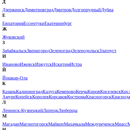
Д
Дзержинск
Димитровград
Дмитров
Долгопрудный
Дубна
Е
Евпатория
Ессентуки
Екатеринбург
Ж
Жуковский
З
Забайкальск
Звенигород
Зеленоград
Зеленодольск
Златоуст
И
Иваново
Ижевск
Иркутск
Искитим
Истра
Й
Йошкар-Ола
К
Казань
Калининград
Калуга
Кемерово
Керчь
Киров
Киселевск
Кис
Амуре
Копейск
Королев
Корсаков
Кострома
Красногорск
Краснод
Л
Ленинск-Кузнецкий
Липецк
Люберцы
М
Магадан
Магнитогорск
Майкоп
Махачкала
Междуреченск
Миасс
М
Н