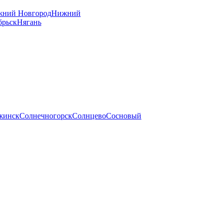
ний Новгород
Нижний
брьск
Нягань
жинск
Солнечногорск
Солнцево
Сосновый