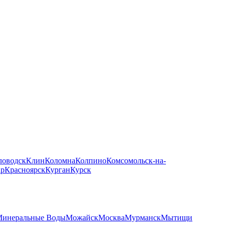
ловодск
Клин
Коломна
Колпино
Комсомольск-на-
ар
Красноярск
Курган
Курск
инеральные Воды
Можайск
Москва
Мурманск
Мытищи