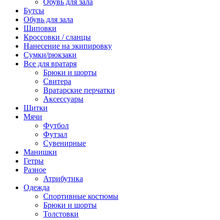
Обувь для зала
Бутсы
Обувь для зала
Шиповки
Кроссовки / сланцы
Нанесение на экипировку
Сумки/рюкзаки
Все для вратаря
Брюки и шорты
Cвитера
Вратарские перчатки
Аксессуары
Щитки
Мячи
Футбол
Футзал
Сувенирные
Манишки
Гетры
Разное
Атрибутика
Одежда
Спортивные костюмы
Брюки и шорты
Толстовки