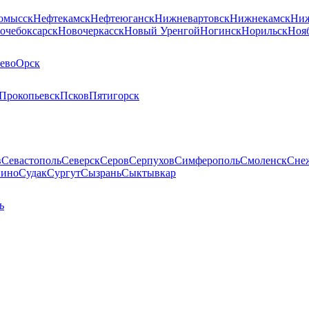
омысск
Нефтекамск
Нефтеюганск
Нижневартовск
Нижнекамск
Ниж
очебоксарск
Новочеркасск
Новый Уренгой
Ногинск
Норильск
Ноя
ево
Орск
Прокопьевск
Псков
Пятигорск
в
Севастополь
Северск
Серов
Серпухов
Симферополь
Смоленск
Сне
пино
Судак
Сургут
Сызрань
Сыктывкар
ь