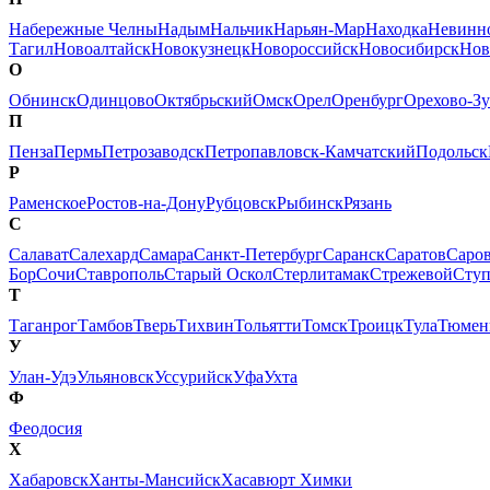
Набережные Челны
Надым
Нальчик
Нарьян-Мар
Находка
Невинн
Тагил
Новоалтайск
Новокузнецк
Новороссийск
Новосибирск
Нов
О
Обнинск
Одинцово
Октябрьский
Омск
Орел
Оренбург
Орехово-Зу
П
Пенза
Пермь
Петрозаводск
Петропавловск-Камчатский
Подольск
Р
Раменское
Ростов-на-Дону
Рубцовск
Рыбинск
Рязань
С
Салават
Салехард
Самара
Санкт-Петербург
Саранск
Саратов
Саро
Бор
Сочи
Ставрополь
Старый Оскол
Стерлитамак
Стрежевой
Сту
Т
Таганрог
Тамбов
Тверь
Тихвин
Тольятти
Томск
Троицк
Тула
Тюмен
У
Улан-Удэ
Ульяновск
Уссурийск
Уфа
Ухта
Ф
Феодосия
Х
Хабаровск
Ханты-Мансийск
Хасавюрт
Химки