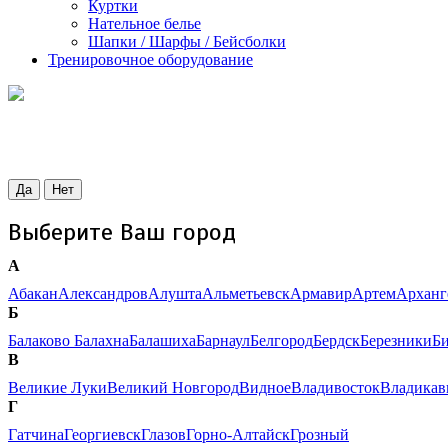
Куртки
Нательное белье
Шапки / Шарфы / Бейсболки
Тренировочное оборудование
Да
Нет
Выберите Ваш город
А
Абакан
Александров
Алушта
Альметьевск
Армавир
Артем
Арханг
Б
Балаково
Балахна
Балашиха
Барнаул
Белгород
Бердск
Березники
Б
В
Великие Луки
Великий Новгород
Видное
Владивосток
Владикав
Г
Гатчина
Георгиевск
Глазов
Горно-Алтайск
Грозный