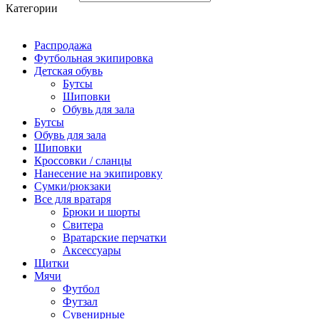
Категории
Распродажа
Футбольная экипировка
Детская обувь
Бутсы
Шиповки
Обувь для зала
Бутсы
Обувь для зала
Шиповки
Кроссовки / сланцы
Нанесение на экипировку
Сумки/рюкзаки
Все для вратаря
Брюки и шорты
Cвитера
Вратарские перчатки
Аксессуары
Щитки
Мячи
Футбол
Футзал
Сувенирные