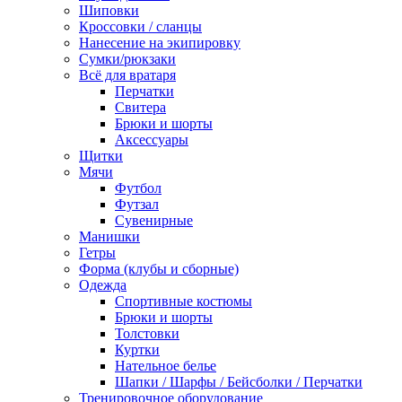
Шиповки
Кроссовки / сланцы
Нанесение на экипировку
Сумки/рюкзаки
Всё для вратаря
Перчатки
Cвитера
Брюки и шорты
Аксессуары
Щитки
Мячи
Футбол
Футзал
Сувенирные
Манишки
Гетры
Форма (клубы и сборные)
Одежда
Спортивные костюмы
Брюки и шорты
Толстовки
Куртки
Нательное белье
Шапки / Шарфы / Бейсболки / Перчатки
Тренировочное оборудование