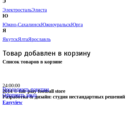
Э
Электросталь
Элиста
Ю
Южно-Сахалинск
Южноуральск
Юрга
Я
Якутск
Ялта
Ярославль
Товар добавлен в корзину
Список товаров в корзине
Бесплатная доставка
почтой России кроме
отдаленных регионов РФ
24:00:00
Продолжить покупки
2014 © fair play football store
Оформить заказ
Разработка & дизайн: студия нестандартных решений
Easyview