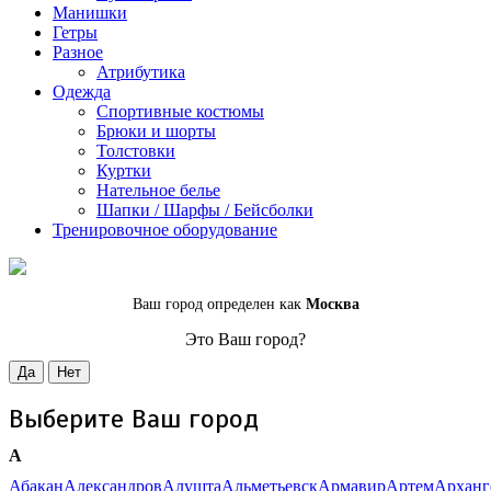
Манишки
Гетры
Разное
Атрибутика
Одежда
Спортивные костюмы
Брюки и шорты
Толстовки
Куртки
Нательное белье
Шапки / Шарфы / Бейсболки
Тренировочное оборудование
Ваш город определен как
Москва
Это Ваш город?
Да
Нет
Выберите Ваш город
А
Абакан
Александров
Алушта
Альметьевск
Армавир
Артем
Арханг