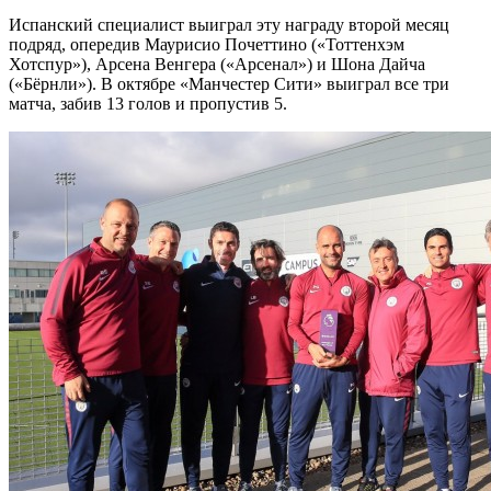
Испанский специалист выиграл эту награду второй месяц
подряд, опередив Маурисио Почеттино («Тоттенхэм
Хотспур»), Арсена Венгера («Арсенал») и Шона Дайча
(«Бёрнли»). В октябре «Манчестер Сити» выиграл все три
матча, забив 13 голов и пропустив 5.