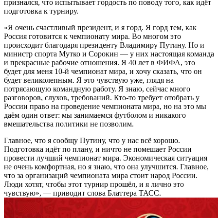
признался, что испытывает гордость по поводу того, как идёт
подготовка к турниру.
«Я очень счастливый президент, и я горд. Я горд тем, как
Россия готовится к чемпионату мира. Во многом это
происходит благодаря президенту Владимиру Путину. Но и
министр спорта Мутко и Сорокин — у них настоящая команда
и прекрасные рабочие отношения. Я 40 лет в ФИФА, это
будет для меня 10-й чемпионат мира, и хочу сказать, что он
будет великолепным. Я это чувствую уже, глядя на
потрясающую командную работу. Я знаю, сейчас много
разговоров, слухов, требований. Кто-то требует отобрать у
России право на проведение чемпионата мира, но на это мы
даём один ответ: мы занимаемся футболом и никакого
вмешательства политики не позволим.
Главное, что я сообщу Путину, что у нас всё хорошо.
Подготовка идёт по плану, и ничто не помешает России
провести лучший чемпионат мира. Экономическая ситуация
не очень комфортная, но я знаю, что она улучшится. Главное,
что за организаций чемпионата мира стоит народ России.
Люди хотят, чтобы этот турнир прошёл, и я лично это
чувствую», — приводит слова Блаттера ТАСС.