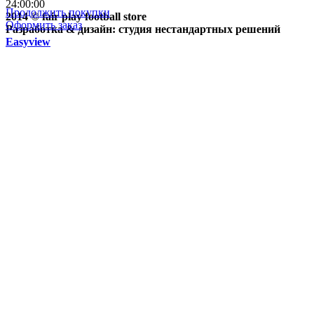
24:00:00
Продолжить покупки
2014 © fair play football store
Оформить заказ
Разработка & дизайн: студия нестандартных решений
Easyview