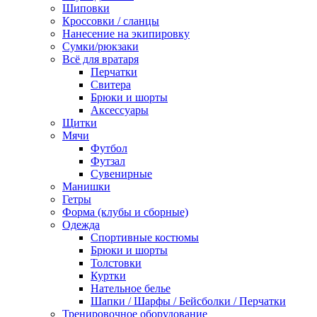
Шиповки
Кроссовки / сланцы
Нанесение на экипировку
Сумки/рюкзаки
Всё для вратаря
Перчатки
Cвитера
Брюки и шорты
Аксессуары
Щитки
Мячи
Футбол
Футзал
Сувенирные
Манишки
Гетры
Форма (клубы и сборные)
Одежда
Спортивные костюмы
Брюки и шорты
Толстовки
Куртки
Нательное белье
Шапки / Шарфы / Бейсболки / Перчатки
Тренировочное оборудование