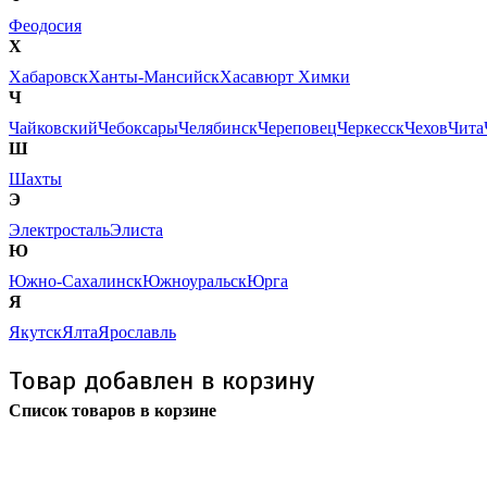
Феодосия
Х
Хабаровск
Ханты-Мансийск
Хасавюрт
Химки
Ч
Чайковский
Чебоксары
Челябинск
Череповец
Черкесск
Чехов
Чита
Ш
Шахты
Э
Электросталь
Элиста
Ю
Южно-Сахалинск
Южноуральск
Юрга
Я
Якутск
Ялта
Ярославль
Товар добавлен в корзину
Список товаров в корзине
Бесплатная доставка
почтой России кроме
отдаленных регионов РФ