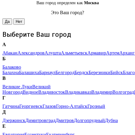
Ваш город определен как
Москва
Это Ваш город?
Да
Нет
Выберите Ваш город
А
Абакан
Александров
Алушта
Альметьевск
Армавир
Артем
Арханг
Б
Балаково
Балахна
Балашиха
Барнаул
Белгород
Бердск
Березники
Бийск
Благ
В
Великие Луки
Великий
Новгород
Видное
Владивосток
Владикавказ
Владимир
Волгоград
Г
Гатчина
Георгиевск
Глазов
Горно-Алтайск
Грозный
Д
Дзержинск
Димитровград
Дмитров
Долгопрудный
Дубна
Е
Евпатория
Ессентуки
Екатеринбург