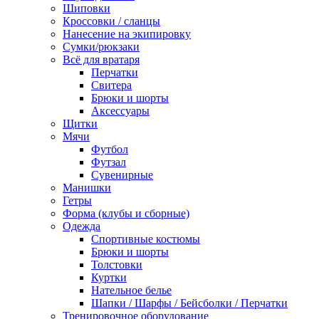
Шиповки
Кроссовки / сланцы
Нанесение на экипировку
Сумки/рюкзаки
Всё для вратаря
Перчатки
Cвитера
Брюки и шорты
Аксессуары
Щитки
Мячи
Футбол
Футзал
Сувенирные
Манишки
Гетры
Форма (клубы и сборные)
Одежда
Спортивные костюмы
Брюки и шорты
Толстовки
Куртки
Нательное белье
Шапки / Шарфы / Бейсболки / Перчатки
Тренировочное оборудование