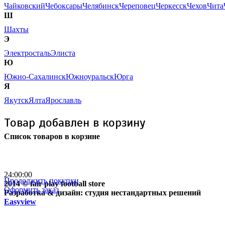
Чайковский
Чебоксары
Челябинск
Череповец
Черкесск
Чехов
Чита
Ш
Шахты
Э
Электросталь
Элиста
Ю
Южно-Сахалинск
Южноуральск
Юрга
Я
Якутск
Ялта
Ярославль
Товар добавлен в корзину
Список товаров в корзине
Бесплатная доставка
почтой России кроме
отдаленных регионов РФ
24:00:00
Продолжить покупки
2014 © fair play football store
Оформить заказ
Разработка & дизайн: студия нестандартных решений
Easyview