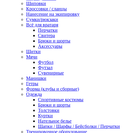
Шиповки
Кроссовки / сланцы
Нанесение на экипировку
Сумки/рюкзаки
Всё для вратаря
Перчатки
Cвитера
Брюки и шорты
Аксессуары
Щитки
Мячи
Футбол
Футзал
Сувенирные
Манишки
Гетры
Форма (клубы и сборные)
Одежда
Спортивные костюмы
Брюки и шорты
Толстовки
Куртки
Нательное белье
Шапки / Шарфы / Бейсболки / Перчатки
Тренировочное оборудование