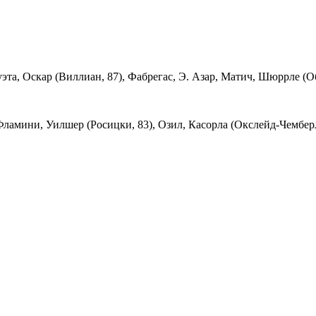
эта, Оскар (Виллиан, 87), Фабрегас, Э. Азар, Матич, Шюррле (О
ламини, Уилшер (Росицки, 83), Озил, Касорла (Окслейд-Чемберле