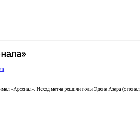
енала»
ии
мал «Арсенал». Исход матча решили голы Эдена Азара (с пеналь