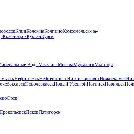
ловодск
Клин
Коломна
Колпино
Комсомольск-на-
ар
Красноярск
Курган
Курск
инеральные Воды
Можайск
Москва
Мурманск
Мытищи
омысск
Нефтекамск
Нефтеюганск
Нижневартовск
Нижнекамск
Ниж
очебоксарск
Новочеркасск
Новый Уренгой
Ногинск
Норильск
Ноя
ево
Орск
Прокопьевск
Псков
Пятигорск