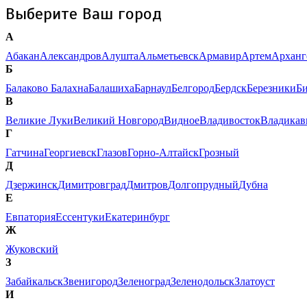
Выберите Ваш город
А
Абакан
Александров
Алушта
Альметьевск
Армавир
Артем
Арханг
Б
Балаково
Балахна
Балашиха
Барнаул
Белгород
Бердск
Березники
Б
В
Великие Луки
Великий Новгород
Видное
Владивосток
Владикав
Г
Гатчина
Георгиевск
Глазов
Горно-Алтайск
Грозный
Д
Дзержинск
Димитровград
Дмитров
Долгопрудный
Дубна
Е
Евпатория
Ессентуки
Екатеринбург
Ж
Жуковский
З
Забайкальск
Звенигород
Зеленоград
Зеленодольск
Златоуст
И