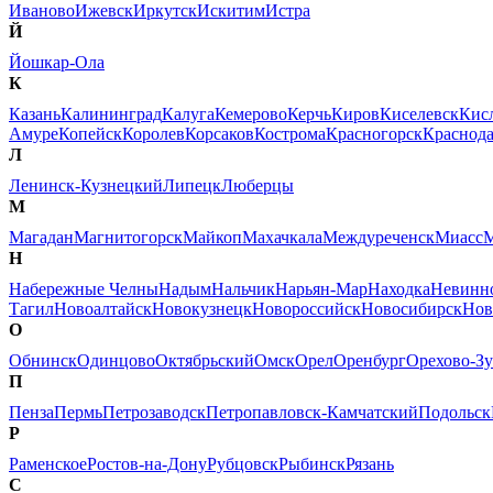
Иваново
Ижевск
Иркутск
Искитим
Истра
Й
Йошкар-Ола
К
Казань
Калининград
Калуга
Кемерово
Керчь
Киров
Киселевск
Кис
Амуре
Копейск
Королев
Корсаков
Кострома
Красногорск
Краснод
Л
Ленинск-Кузнецкий
Липецк
Люберцы
М
Магадан
Магнитогорск
Майкоп
Махачкала
Междуреченск
Миасс
М
Н
Набережные Челны
Надым
Нальчик
Нарьян-Мар
Находка
Невинн
Тагил
Новоалтайск
Новокузнецк
Новороссийск
Новосибирск
Нов
О
Обнинск
Одинцово
Октябрьский
Омск
Орел
Оренбург
Орехово-Зу
П
Пенза
Пермь
Петрозаводск
Петропавловск-Камчатский
Подольск
Р
Раменское
Ростов-на-Дону
Рубцовск
Рыбинск
Рязань
С