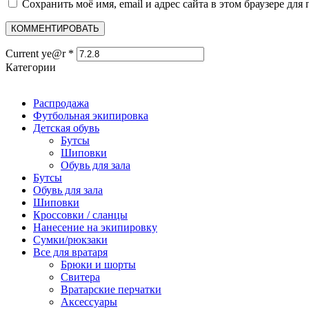
Сохранить моё имя, email и адрес сайта в этом браузере д
Current ye@r
*
Категории
Распродажа
Футбольная экипировка
Детская обувь
Бутсы
Шиповки
Обувь для зала
Бутсы
Обувь для зала
Шиповки
Кроссовки / сланцы
Нанесение на экипировку
Сумки/рюкзаки
Все для вратаря
Брюки и шорты
Cвитера
Вратарские перчатки
Аксессуары