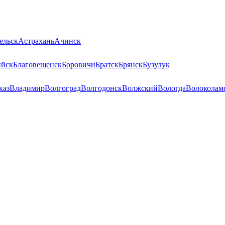
ельск
Астрахань
Ачинск
ийск
Благовещенск
Боровичи
Братск
Брянск
Бузулук
каз
Владимир
Волгоград
Волгодонск
Волжский
Вологда
Волоколам