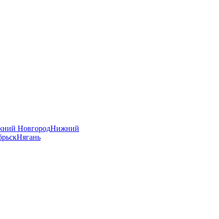
ний Новгород
Нижний
брьск
Нягань