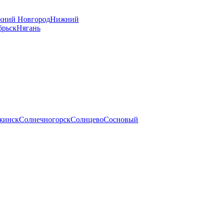
ний Новгород
Нижний
брьск
Нягань
жинск
Солнечногорск
Солнцево
Сосновый