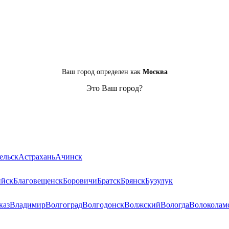
Ваш город определен как
Москва
Это Ваш город?
ельск
Астрахань
Ачинск
ийск
Благовещенск
Боровичи
Братск
Брянск
Бузулук
каз
Владимир
Волгоград
Волгодонск
Волжский
Вологда
Волоколам