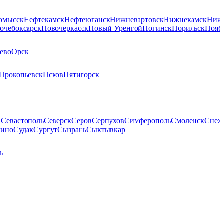
омысск
Нефтекамск
Нефтеюганск
Нижневартовск
Нижнекамск
Ниж
очебоксарск
Новочеркасск
Новый Уренгой
Ногинск
Норильск
Ноя
ево
Орск
Прокопьевск
Псков
Пятигорск
в
Севастополь
Северск
Серов
Серпухов
Симферополь
Смоленск
Сне
пино
Судак
Сургут
Сызрань
Сыктывкар
ь