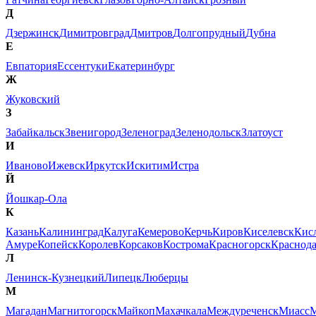
Д
Дзержинск
Димитровград
Дмитров
Долгопрудный
Дубна
Е
Евпатория
Ессентуки
Екатеринбург
Ж
Жуковский
З
Забайкальск
Звенигород
Зеленоград
Зеленодольск
Златоуст
И
Иваново
Ижевск
Иркутск
Искитим
Истра
Й
Йошкар-Ола
К
Казань
Калининград
Калуга
Кемерово
Керчь
Киров
Киселевск
Кис
Амуре
Копейск
Королев
Корсаков
Кострома
Красногорск
Краснод
Л
Ленинск-Кузнецкий
Липецк
Люберцы
М
Магадан
Магнитогорск
Майкоп
Махачкала
Междуреченск
Миасс
М