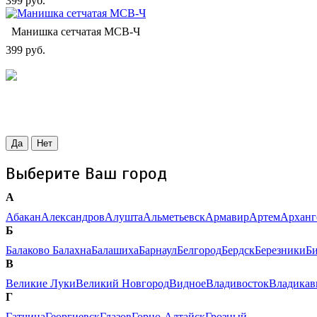
399 руб.
Манишка сетчатая МСВ-Ч
399 руб.
Да
Нет
Выберите Ваш город
А
Абакан
Александров
Алушта
Альметьевск
Армавир
Артем
Арханг
Б
Балаково
Балахна
Балашиха
Барнаул
Белгород
Бердск
Березники
Б
В
Великие Луки
Великий Новгород
Видное
Владивосток
Владикав
Г
Гатчина
Георгиевск
Глазов
Горно-Алтайск
Грозный