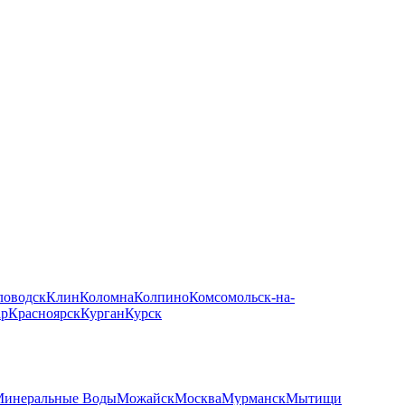
ловодск
Клин
Коломна
Колпино
Комсомольск-на-
ар
Красноярск
Курган
Курск
инеральные Воды
Можайск
Москва
Мурманск
Мытищи