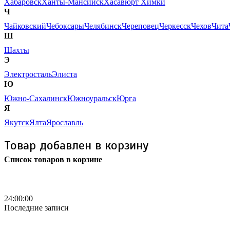
Хабаровск
Ханты-Мансийск
Хасавюрт
Химки
Ч
Чайковский
Чебоксары
Челябинск
Череповец
Черкесск
Чехов
Чита
Ш
Шахты
Э
Электросталь
Элиста
Ю
Южно-Сахалинск
Южноуральск
Юрга
Я
Якутск
Ялта
Ярославль
Товар добавлен в корзину
Список товаров в корзине
Бесплатная доставка
24:00:00
Последние записи