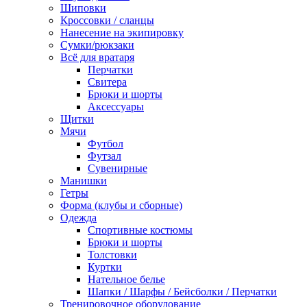
Шиповки
Кроссовки / сланцы
Нанесение на экипировку
Сумки/рюкзаки
Всё для вратаря
Перчатки
Cвитера
Брюки и шорты
Аксессуары
Щитки
Мячи
Футбол
Футзал
Сувенирные
Манишки
Гетры
Форма (клубы и сборные)
Одежда
Спортивные костюмы
Брюки и шорты
Толстовки
Куртки
Нательное белье
Шапки / Шарфы / Бейсболки / Перчатки
Тренировочное оборудование