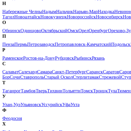
Н
Набережные Челны
Надым
Нальчик
Нарьян-Мар
Находка
Невинн
Тагил
Новоалтайск
Новокузнецк
Новороссийск
Новосибирск
Нов
О
Обнинск
Одинцово
Октябрьский
Омск
Орел
Оренбург
Орехово-Зу
П
Пенза
Пермь
Петрозаводск
Петропавловск-Камчатский
Подольск
Р
Раменское
Ростов-на-Дону
Рубцовск
Рыбинск
Рязань
С
Салават
Салехард
Самара
Санкт-Петербург
Саранск
Саратов
Саро
Бор
Сочи
Ставрополь
Старый Оскол
Стерлитамак
Стрежевой
Сту
Т
Таганрог
Тамбов
Тверь
Тихвин
Тольятти
Томск
Троицк
Тула
Тюмен
У
Улан-Удэ
Ульяновск
Уссурийск
Уфа
Ухта
Ф
Феодосия
Х