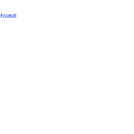
Чусовой
почтой России кроме
отдаленных регионов РФ