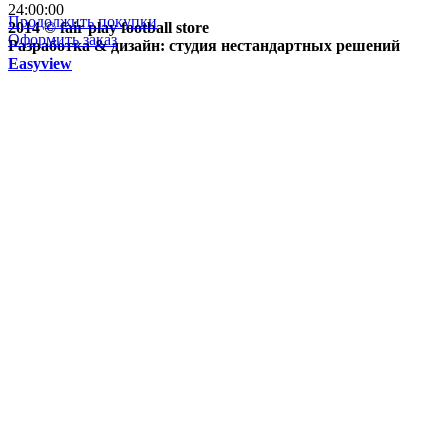
24:00:00
Продолжить покупки
2014 © fair play football store
Оформить заказ
Разработка & дизайн: студия нестандартных решений
Easyview