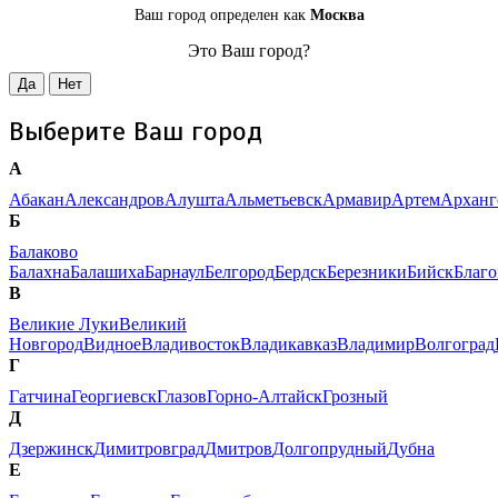
Ваш город определен как
Москва
Это Ваш город?
Да
Нет
Выберите Ваш город
А
Абакан
Александров
Алушта
Альметьевск
Армавир
Артем
Арханг
Б
Балаково
Балахна
Балашиха
Барнаул
Белгород
Бердск
Березники
Бийск
Благ
В
Великие Луки
Великий
Новгород
Видное
Владивосток
Владикавказ
Владимир
Волгоград
Г
Гатчина
Георгиевск
Глазов
Горно-Алтайск
Грозный
Д
Дзержинск
Димитровград
Дмитров
Долгопрудный
Дубна
Е