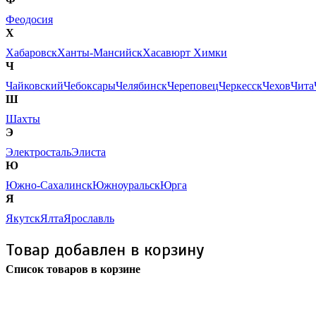
Феодосия
Х
Хабаровск
Ханты-Мансийск
Хасавюрт
Химки
Ч
Чайковский
Чебоксары
Челябинск
Череповец
Черкесск
Чехов
Чита
Ш
Шахты
Э
Электросталь
Элиста
Ю
Южно-Сахалинск
Южноуральск
Юрга
Я
Якутск
Ялта
Ярославль
Товар добавлен в корзину
Список товаров в корзине
Бесплатная доставка
почтой России кроме
отдаленных регионов РФ