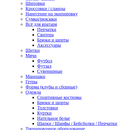
Шиповки
Кроссовки / сланцы
Нанесение на экипировку
Сумки/рюкзаки
Всё для вратаря
Перчатки
Cвитера
Брюки и шорты
Аксессуары
Щитки
Мячи
Футбол
Футзал
Сувенирные
Манишки
Гетры
Форма (клубы и сборные)
Одежда
Спортивные костюмы
Брюки и шорты
Толстовки
Куртки
Нательное белье
Шапки / Шарфы / Бейсболки / Перчатки
Тренировочное оборудование