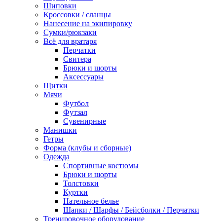
Шиповки
Кроссовки / сланцы
Нанесение на экипировку
Сумки/рюкзаки
Всё для вратаря
Перчатки
Cвитера
Брюки и шорты
Аксессуары
Щитки
Мячи
Футбол
Футзал
Сувенирные
Манишки
Гетры
Форма (клубы и сборные)
Одежда
Спортивные костюмы
Брюки и шорты
Толстовки
Куртки
Нательное белье
Шапки / Шарфы / Бейсболки / Перчатки
Тренировочное оборудование