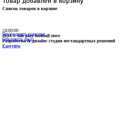
Товар добавлен в корзину
Список товаров в корзине
Бесплатная доставка
почтой России кроме
отдаленных регионов РФ
24:00:00
Продолжить покупки
2014 © fair play football store
Оформить заказ
Разработка & дизайн: студия нестандартных решений
Easyview