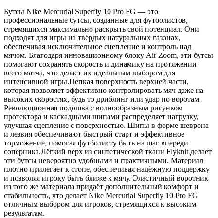
Бутсы Nike Mercurial Superfly 10 Pro FG — это
профессиональные бутсы, созданные для футболистов,
стремящихся максимально раскрыть свой потенциал. Они
подходят для игры на твёрдых натуральных газонах,
обеспечивая исключительное сцепление и контроль над
мячом. Благодаря инновационному блоку Air Zoom, эти бутсы
помогают сохранять скорость и динамику на протяжении
всего матча, что делает их идеальным выбором для
интенсивной игры.Цепкая поверхность верхней части,
которая позволяет эффективно контролировать мяч даже на
высоких скоростях, будь то дриблинг или удар по воротам.
Революционная подошва с волнообразным рисунком
протектора и каскадными шипами распределяет нагрузку,
улучшая сцепление с поверхностью. Шипы в форме шеврона
и лезвия обеспечивают быстрый старт и эффективное
торможение, помогая футболисту быть на шаг впереди
соперника.Лёгкий верх из синтетической ткани Flyknit делает
эти бутсы невероятно удобными и практичными. Материал
плотно прилегает к стопе, обеспечивая надёжную поддержку
и позволяя игроку быть ближе к мячу. Эластичный воротник
из того же материала придаёт дополнительный комфорт и
стабильность, что делает Nike Mercurial Superfly 10 Pro FG
отличным выбором для игроков, стремящихся к высоким
результатам.