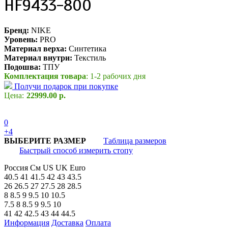
HF9433-800
Бренд:
NIKE
Уровень:
PRO
Материал верха:
Синтетика
Материал внутри:
Текстиль
Подошва:
ТПУ
Комплектация товара
: 1-2 рабочих дня
Получи подарок при покупке
Цена:
22999.00 р.
0
+4
ВЫБЕРИТЕ РАЗМЕР
Таблица размеров
Быстрый способ измерить стопу
Россия
См
US
UK
Euro
40.5
41
41.5
42
43
43.5
26
26.5
27
27.5
28
28.5
8
8.5
9
9.5
10
10.5
7.5
8
8.5
9
9.5
10
41
42
42.5
43
44
44.5
Информация
Доставка
Оплата