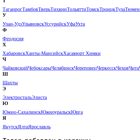
Т
Таганрог
Тамбов
Тверь
Тихвин
Тольятти
Томск
Троицк
Тула
Тюмен
У
Улан-Удэ
Ульяновск
Уссурийск
Уфа
Ухта
Ф
Феодосия
Х
Хабаровск
Ханты-Мансийск
Хасавюрт
Химки
Ч
Чайковский
Чебоксары
Челябинск
Череповец
Черкесск
Чехов
Чита
Ш
Шахты
Э
Электросталь
Элиста
Ю
Южно-Сахалинск
Южноуральск
Юрга
Я
Якутск
Ялта
Ярославль