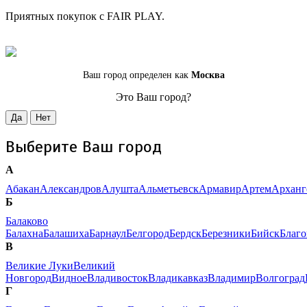
Приятных покупок с FAIR PLAY.
Ваш город определен как
Москва
Это Ваш город?
Да
Нет
Выберите Ваш город
А
Абакан
Александров
Алушта
Альметьевск
Армавир
Артем
Арханг
Б
Балаково
Балахна
Балашиха
Барнаул
Белгород
Бердск
Березники
Бийск
Благ
В
Великие Луки
Великий
Новгород
Видное
Владивосток
Владикавказ
Владимир
Волгоград
Г