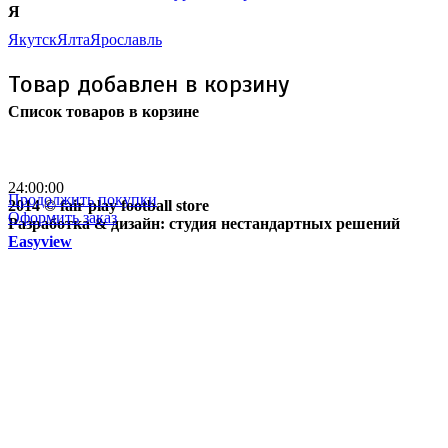
Я
Якутск
Ялта
Ярославль
Товар добавлен в корзину
Список товаров в корзине
Бесплатная доставка
почтой России кроме
отдаленных регионов РФ
24:00:00
Продолжить покупки
2014 © fair play football store
Оформить заказ
Разработка & дизайн: студия нестандартных решений
Easyview