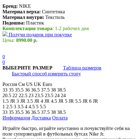
Бренд:
NIKE
Материал верха:
Синтетика
Материал внутри:
Текстиль
Подошва:
Пластик
Комплектация товара
: 1-2 рабочих дня
Получи подарок при покупке
Цена:
8990.00 р.
0
0
ВЫБЕРИТЕ РАЗМЕР
Таблица размеров
Быстрый способ измерить стопу
Россия
См
US
UK
Euro
33
35
35.5
36
36.5
37.5
38
38.5
20.5
22
22.5
23
23.5
23.5
24
24
1.5 JR
3 JR
3.5 JR
4 JR
4.5 JR
5 JR
5.5 JR
6 JR
1
2.5
3
3.5
4
4.5
5
5.5
33
35
35.5
36
36.5
37.5
38
38.5
Информация
Доставка
Оплата
Играйте быстро, играйте неустанно и почувствуйте себя на
поле суперзвездой в футбольных бутсах Nike Jr.