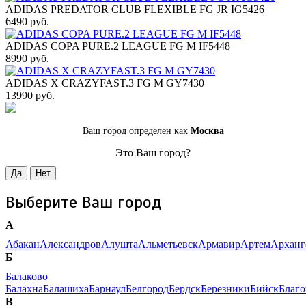
ADIDAS PREDATOR CLUB FLEXIBLE FG JR IG5426
6490 руб.
ADIDAS COPA PURE.2 LEAGUE FG M IF5448
8990 руб.
ADIDAS X CRAZYFAST.3 FG M GY7430
13990 руб.
Ваш город определен как
Москва
Это Ваш город?
Да
Нет
Выберите Ваш город
А
Абакан
Александров
Алушта
Альметьевск
Армавир
Артем
Арханг
Б
Балаково
Балахна
Балашиха
Барнаул
Белгород
Бердск
Березники
Бийск
Благ
В