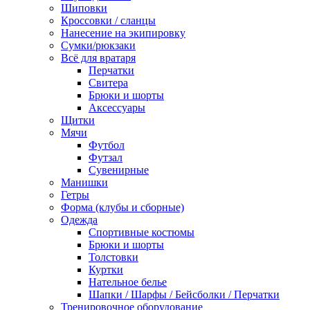
Шиповки
Кроссовки / сланцы
Нанесение на экипировку
Сумки/рюкзаки
Всё для вратаря
Перчатки
Cвитера
Брюки и шорты
Аксессуары
Щитки
Мячи
Футбол
Футзал
Сувенирные
Манишки
Гетры
Форма (клубы и сборные)
Одежда
Спортивные костюмы
Брюки и шорты
Толстовки
Куртки
Нательное белье
Шапки / Шарфы / Бейсболки / Перчатки
Тренировочное оборудование