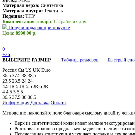
Материал верха:
Синтетика
Материал внутри:
Текстиль
Подошва:
ТПУ
Комплектация товара
: 1-2 рабочих дня
Получи подарок при покупке
Цена:
8990.00 р.
0
+36
ВЫБЕРИТЕ РАЗМЕР
Таблица размеров
Быстрый спо
Россия
См
US
UK
Euro
36.5
37.5
38
38.5
23.5
23.5
24
24
4.5 JR
5 JR
5.5 JR
6 JR
4
4.5
5
5.5
36.5
37.5
38
38.5
Информация
Доставка
Оплата
Мгновенно наклоняйте поле благодаря смелому дизайну легких 
Верх из синтетической кожи имеет мелкие текстурирован
Резиновая подошва предназначена для сцепления с газон
Переделанная конструкция улучшает посадку и лучше ими