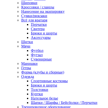
Шиповки
Кроссовки / сланцы
Нанесение на экипировку
Сумки/рюкзаки
Всё для вратаря
Перчатки
Cвитера
Брюки и шорты
Аксессуары
Щитки
Мячи
Футбол
Футзал
Сувенирные
Манишки
Гетры
Форма (клубы и сборные)
Одежда
Спортивные костюмы
Брюки и шорты
Толстовки
Куртки
Нательное белье
Шапки / Шарфы / Бейсболки / Перчатки
Тренировочное оборудование