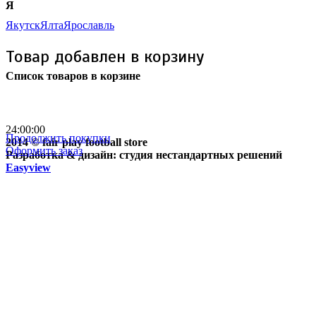
Я
Якутск
Ялта
Ярославль
Товар добавлен в корзину
Список товаров в корзине
Бесплатная доставка
почтой России кроме
отдаленных регионов РФ
24:00:00
Продолжить покупки
2014 © fair play football store
Оформить заказ
Разработка & дизайн: студия нестандартных решений
Easyview