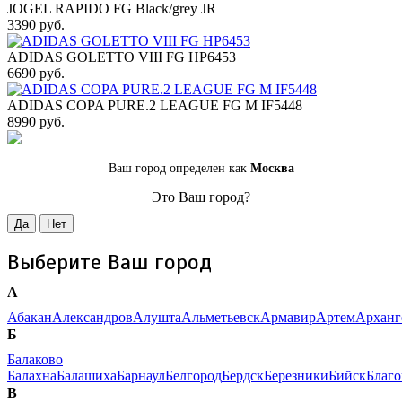
JOGEL RAPIDO FG Black/grey JR
3390 руб.
ADIDAS GOLETTO VIII FG HP6453
6690 руб.
ADIDAS COPA PURE.2 LEAGUE FG M IF5448
8990 руб.
Ваш город определен как
Москва
Это Ваш город?
Да
Нет
Выберите Ваш город
А
Абакан
Александров
Алушта
Альметьевск
Армавир
Артем
Арханг
Б
Балаково
Балахна
Балашиха
Барнаул
Белгород
Бердск
Березники
Бийск
Благ
В