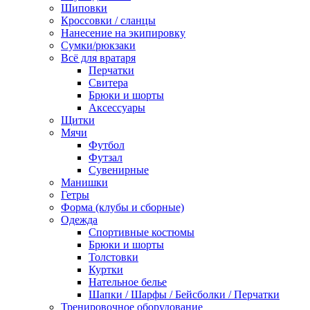
Шиповки
Кроссовки / сланцы
Нанесение на экипировку
Сумки/рюкзаки
Всё для вратаря
Перчатки
Cвитера
Брюки и шорты
Аксессуары
Щитки
Мячи
Футбол
Футзал
Сувенирные
Манишки
Гетры
Форма (клубы и сборные)
Одежда
Спортивные костюмы
Брюки и шорты
Толстовки
Куртки
Нательное белье
Шапки / Шарфы / Бейсболки / Перчатки
Тренировочное оборудование