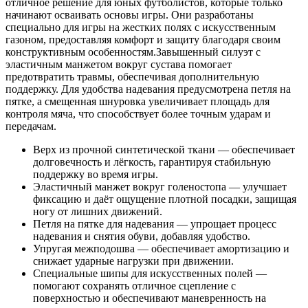
отличное решение для юных футболистов, которые только
начинают осваивать основы игры. Они разработаны
специально для игры на жестких полях c искусственным
газоном, предоставляя комфорт и защиту благодаря своим
конструктивным особенностям.Завышенный силуэт с
эластичным манжетом вокруг сустава помогает
предотвратить травмы, обеспечивая дополнительную
поддержку. Для удобства надевания предусмотрена петля на
пятке, а смещенная шнуровка увеличивает площадь для
контроля мяча, что способствует более точным ударам и
передачам.
Верх из прочной синтетической ткани — обеспечивает
долговечность и лёгкость, гарантируя стабильную
поддержку во время игры.
Эластичный манжет вокруг голеностопа — улучшает
фиксацию и даёт ощущение плотной посадки, защищая
ногу от лишних движений.
Петля на пятке для надевания — упрощает процесс
надевания и снятия обуви, добавляя удобство.
Упругая межподошва — обеспечивает амортизацию и
снижает ударные нагрузки при движении.
Специальные шипы для искусственных полей —
помогают сохранять отличное сцепление с
поверхностью и обеспечивают маневренность на