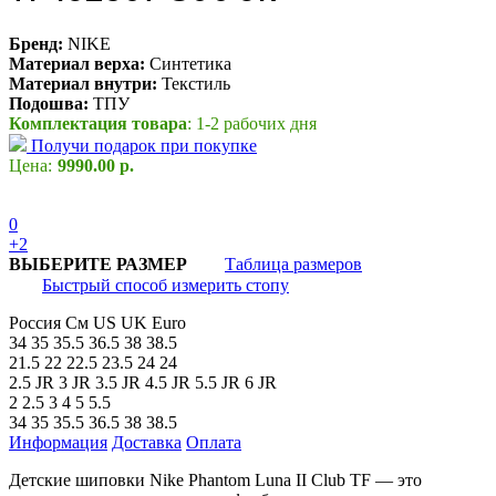
Бренд:
NIKE
Материал верха:
Синтетика
Материал внутри:
Текстиль
Подошва:
ТПУ
Комплектация товара
: 1-2 рабочих дня
Получи подарок при покупке
Цена:
9990.00 р.
0
+2
ВЫБЕРИТЕ РАЗМЕР
Таблица размеров
Быстрый способ измерить стопу
Россия
См
US
UK
Euro
34
35
35.5
36.5
38
38.5
21.5
22
22.5
23.5
24
24
2.5 JR
3 JR
3.5 JR
4.5 JR
5.5 JR
6 JR
2
2.5
3
4
5
5.5
34
35
35.5
36.5
38
38.5
Информация
Доставка
Оплата
Детские шиповки Nike Phantom Luna II Club TF — это