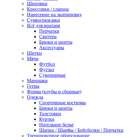
Шиповки
Кроссовки / сланцы
Нанесение на экипировку
Сумки/рюкзаки
Всё для вратаря
Перчатки
Cвитера
Брюки и шорты
Аксессуары
Щитки
Мячи
Футбол
Футзал
Сувенирные
Манишки
Гетры
Форма (клубы и сборные)
Одежда
Спортивные костюмы
Брюки и шорты
Толстовки
Куртки
Нательное белье
Шапки / Шарфы / Бейсболки / Перчатки
Тренировочное оборудование