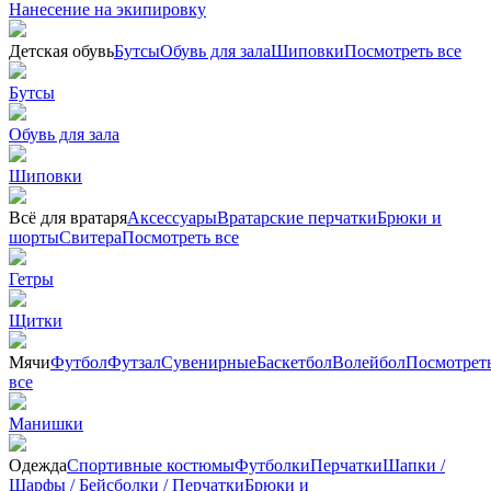
Нанесение на экипировку
Детская обувь
Бутсы
Обувь для зала
Шиповки
Посмотреть все
Бутсы
Обувь для зала
Шиповки
Всё для вратаря
Аксессуары
Вратарские перчатки
Брюки и
шорты
Cвитера
Посмотреть все
Гетры
Щитки
Мячи
Футбол
Футзал
Сувенирные
Баскетбол
Волейбол
Посмотрет
все
Манишки
Одежда
Спортивные костюмы
Футболки
Перчатки
Шапки /
Шарфы / Бейсболки / Перчатки
Брюки и