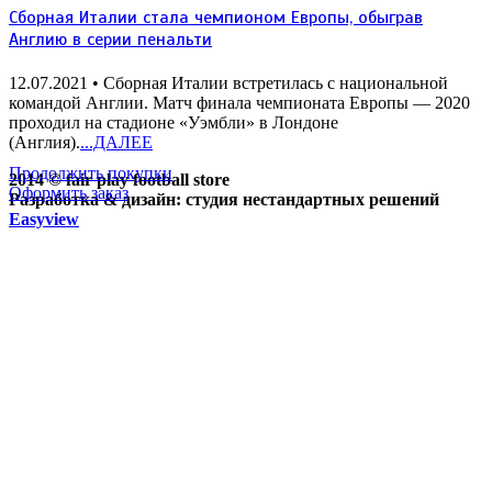
Сборная Италии стала чемпионом Европы, обыграв
Англию в серии пенальти
12.07.2021
• Сборная Италии встретилась с национальной
командой Англии. Матч финала чемпионата Европы — 2020
проходил на стадионе «Уэмбли» в Лондоне
(Англия).
...ДАЛЕЕ
Продолжить покупки
2014 © fair play football store
Оформить заказ
Разработка & дизайн: студия нестандартных решений
Easyview