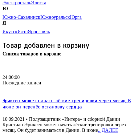
Электросталь
Элиста
Ю
Южно-Сахалинск
Южноуральск
Юрга
Я
Якутск
Ялта
Ярославль
Товар добавлен в корзину
Список товаров в корзине
Бесплатная доставка
почтой России кроме
отдаленных регионов РФ
24:00:00
Последние записи
Эриксен может начать лёгкие тренировки через месяц. В
июне он перенёс остановку сердца
10.09.2021
• Полузащитник «Интера» и сборной Дании
Кристиан Эриксен может начать лёгкие тренировки через
месяц. Он будет заниматься в Дании. В июне
...ДАЛЕЕ