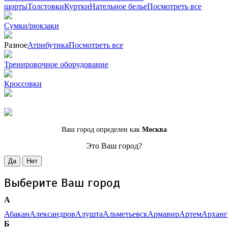
шорты
Толстовки
Куртки
Нательное белье
Посмотреть все
Сумки/рюкзаки
Разное
Атрибутика
Посмотреть все
Тренировочное оборудование
Кроссовки
Ваш город определен как
Москва
Это Ваш город?
Да
Нет
Выберите Ваш город
А
Абакан
Александров
Алушта
Альметьевск
Армавир
Артем
Арханг
Б