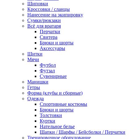
Шиповки
Кроссовки / сланцы
Нанесение на экипировку
Сумки/рюкзаки
Всё для вратаря
Перчатки
Cвитера
Брюки и шорты
Аксессуары
Щитки
Мячи
Футбол
Футзал
Сувенирные
Манишки
Гетры
Форма (клубы и сборные)
Одежда
Спортивные костюмы
Брюки и шорты
Толстовки
Куртки
Нательное белье
Шапки / Шарфы / Бейсболки / Перчатки
Тренировочное оборудование