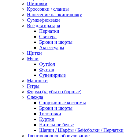
Шиповки
Кроссовки / сланцы
Нанесение на экипировку
Сумки/рюкзаки
Всё для вратаря
Перчатки
Cвитера
Брюки и шорты
Аксессуары
Щитки
Мячи
Футбол
Футзал
Сувенирные
Манишки
Гетры
Форма (клубы и сборные)
Одежда
Спортивные костюмы
Брюки и шорты
Толстовки
Куртки
Нательное белье
Шапки / Шарфы / Бейсболки / Перчатки
Тренировочное оборудование