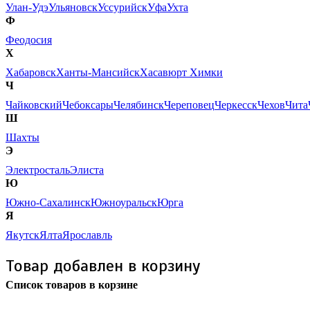
Улан-Удэ
Ульяновск
Уссурийск
Уфа
Ухта
Ф
Феодосия
Х
Хабаровск
Ханты-Мансийск
Хасавюрт
Химки
Ч
Чайковский
Чебоксары
Челябинск
Череповец
Черкесск
Чехов
Чита
Ш
Шахты
Э
Электросталь
Элиста
Ю
Южно-Сахалинск
Южноуральск
Юрга
Я
Якутск
Ялта
Ярославль
Товар добавлен в корзину
Список товаров в корзине
Бесплатная доставка