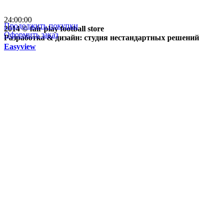
почтой России кроме
отдаленных регионов РФ
24:00:00
Продолжить покупки
2014 © fair play football store
Оформить заказ
Разработка & дизайн: студия нестандартных решений
Easyview