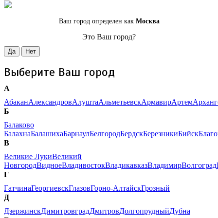
Ваш город определен как
Москва
Это Ваш город?
Да
Нет
Выберите Ваш город
А
Абакан
Александров
Алушта
Альметьевск
Армавир
Артем
Арханг
Б
Балаково
Балахна
Балашиха
Барнаул
Белгород
Бердск
Березники
Бийск
Благ
В
Великие Луки
Великий
Новгород
Видное
Владивосток
Владикавказ
Владимир
Волгоград
Г
Гатчина
Георгиевск
Глазов
Горно-Алтайск
Грозный
Д
Дзержинск
Димитровград
Дмитров
Долгопрудный
Дубна