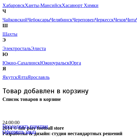
Хабаровск
Ханты-Мансийск
Хасавюрт
Химки
Ч
Чайковский
Чебоксары
Челябинск
Череповец
Черкесск
Чехов
Чита
Ш
Шахты
Э
Электросталь
Элиста
Ю
Южно-Сахалинск
Южноуральск
Юрга
Я
Якутск
Ялта
Ярославль
Товар добавлен в корзину
Список товаров в корзине
Бесплатная доставка
почтой России кроме
отдаленных регионов РФ
24:00:00
Продолжить покупки
2014 © fair play football store
Оформить заказ
Разработка & дизайн: студия нестандартных решений