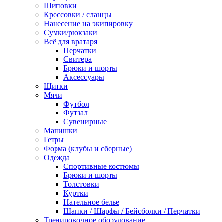
Шиповки
Кроссовки / сланцы
Нанесение на экипировку
Сумки/рюкзаки
Всё для вратаря
Перчатки
Cвитера
Брюки и шорты
Аксессуары
Щитки
Мячи
Футбол
Футзал
Сувенирные
Манишки
Гетры
Форма (клубы и сборные)
Одежда
Спортивные костюмы
Брюки и шорты
Толстовки
Куртки
Нательное белье
Шапки / Шарфы / Бейсболки / Перчатки
Тренировочное оборудование