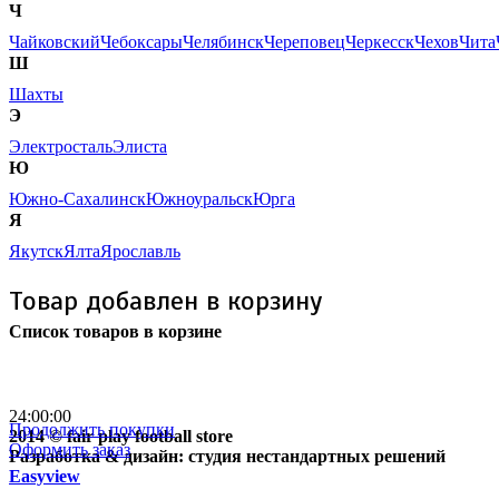
Ч
Чайковский
Чебоксары
Челябинск
Череповец
Черкесск
Чехов
Чита
Ш
Шахты
Э
Электросталь
Элиста
Ю
Южно-Сахалинск
Южноуральск
Юрга
Я
Якутск
Ялта
Ярославль
Товар добавлен в корзину
Список товаров в корзине
Бесплатная доставка
почтой России кроме
отдаленных регионов РФ
24:00:00
Продолжить покупки
2014 © fair play football store
Оформить заказ
Разработка & дизайн: студия нестандартных решений
Easyview