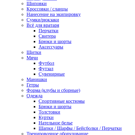
Шиповки
Кроссовки / сланцы
Нанесение на экипировку
Сумки/рюкзаки
Всё для вратаря
Перчатки
Cвитера
Брюки и шорты
Аксессуары
Щитки
Мячи
Футбол
Футзал
Сувенирные
Манишки
Гетры
Форма (клубы и сборные)
Одежда
Спортивные костюмы
Брюки и шорты
Толстовки
Куртки
Нательное белье
Шапки / Шарфы / Бейсболки / Перчатки
Тренировочное оборудование