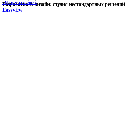
Оформить заказ
Разработка & дизайн: студия нестандартных решений
Easyview