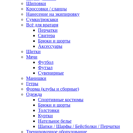
Шиповки
Кроссовки / сланцы
Нанесение на экипировку
Сумки/рюкзаки
Всё для вратаря
Перчатки
Cвитера
Брюки и шорты
Аксессуары
Щитки
Мячи
Футбол
Футзал
Сувенирные
Манишки
Гетры
Форма (клубы и сборные)
Одежда
Спортивные костюмы
Брюки и шорты
Толстовки
Куртки
Нательное белье
Шапки / Шарфы / Бейсболки / Перчатки
Тренировочное оборудование