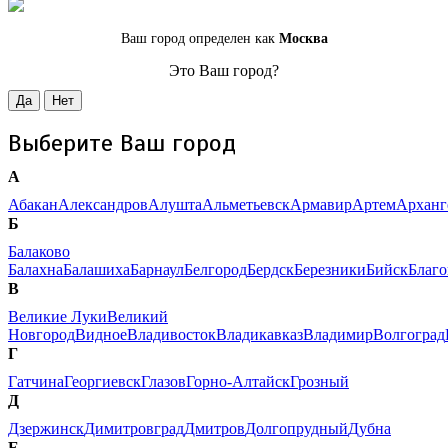
Ваш город определен как
Москва
Это Ваш город?
Да
Нет
Выберите Ваш город
А
Абакан
Александров
Алушта
Альметьевск
Армавир
Артем
Арханг
Б
Балаково
Балахна
Балашиха
Барнаул
Белгород
Бердск
Березники
Бийск
Благ
В
Великие Луки
Великий
Новгород
Видное
Владивосток
Владикавказ
Владимир
Волгоград
Г
Гатчина
Георгиевск
Глазов
Горно-Алтайск
Грозный
Д
Дзержинск
Димитровград
Дмитров
Долгопрудный
Дубна
Е