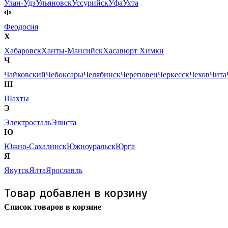
Улан-Удэ
Ульяновск
Уссурийск
Уфа
Ухта
Ф
Феодосия
Х
Хабаровск
Ханты-Мансийск
Хасавюрт
Химки
Ч
Чайковский
Чебоксары
Челябинск
Череповец
Черкесск
Чехов
Чита
Ш
Шахты
Э
Электросталь
Элиста
Ю
Южно-Сахалинск
Южноуральск
Юрга
Я
Якутск
Ялта
Ярославль
Товар добавлен в корзину
Список товаров в корзине
Бесплатная доставка