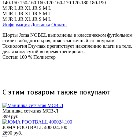
140-150
150-160
160-170
160-170
170-180
180-190
M JR
L JR
XL JR
S
M
L
M JR
L JR
XL JR
S
M
L
M JR
L JR
XL JR
S
M
L
Информация
Доставка
Оплата
Шорты Joma NOBEL выполнены в классическом футбольном
стиле свободного кроя, пояс эластичный со шнурком.
Технология Dry-max препятствует накоплению влаги на теле,
делая кожу сухой во время тренировок.
Состав: 100 % Полиэстер
С этим товаром также покупают
Манишка сетчатая МСВ-Л
399 руб.
JOMA FOOTBALL 400024.100
2690 руб.