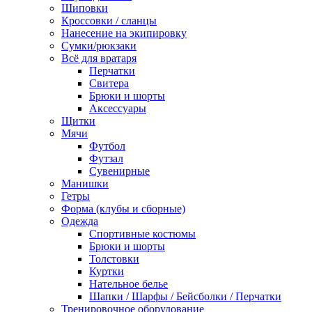
Шиповки
Кроссовки / сланцы
Нанесение на экипировку
Сумки/рюкзаки
Всё для вратаря
Перчатки
Cвитера
Брюки и шорты
Аксессуары
Щитки
Мячи
Футбол
Футзал
Сувенирные
Манишки
Гетры
Форма (клубы и сборные)
Одежда
Спортивные костюмы
Брюки и шорты
Толстовки
Куртки
Нательное белье
Шапки / Шарфы / Бейсболки / Перчатки
Тренировочное оборудование