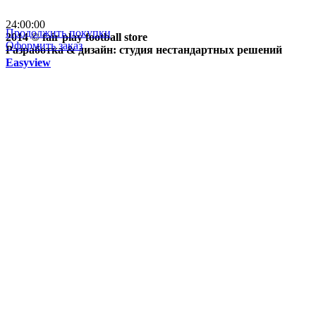
почтой России кроме
отдаленных регионов РФ
24:00:00
Продолжить покупки
2014 © fair play football store
Оформить заказ
Разработка & дизайн: студия нестандартных решений
Easyview