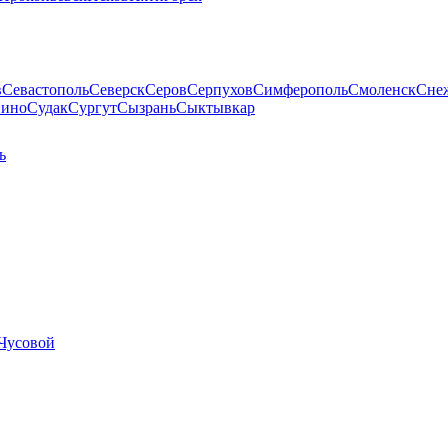
в
Севастополь
Северск
Серов
Серпухов
Симферополь
Смоленск
Сне
пино
Судак
Сургут
Сызрань
Сыктывкар
ь
Чусовой