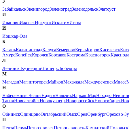
З
Забайкальск
Звенигород
Зеленоград
Зеленодольск
Златоуст
И
Иваново
Ижевск
Иркутск
Искитим
Истра
Й
Йошкар-Ола
К
Казань
Калининград
Калуга
Кемерово
Керчь
Киров
Киселевск
Кис
Амуре
Копейск
Королев
Корсаков
Кострома
Красногорск
Краснод
Л
Ленинск-Кузнецкий
Липецк
Люберцы
М
Магадан
Магнитогорск
Майкоп
Махачкала
Междуреченск
Миасс
М
Н
Набережные Челны
Надым
Нальчик
Нарьян-Мар
Находка
Невинн
Тагил
Новоалтайск
Новокузнецк
Новороссийск
Новосибирск
Нов
О
Обнинск
Одинцово
Октябрьский
Омск
Орел
Оренбург
Орехово-Зу
П
Пенза
Пермь
Петрозаводск
Петропавловск-Камчатский
Подольск