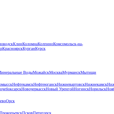
ловодск
Клин
Коломна
Колпино
Комсомольск-на-
ар
Красноярск
Курган
Курск
инеральные Воды
Можайск
Москва
Мурманск
Мытищи
омысск
Нефтекамск
Нефтеюганск
Нижневартовск
Нижнекамск
Ниж
очебоксарск
Новочеркасск
Новый Уренгой
Ногинск
Норильск
Ноя
ево
Орск
Прокопьевск
Псков
Пятигорск