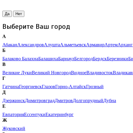
Да
Нет
Выберите Ваш город
А
Абакан
Александров
Алушта
Альметьевск
Армавир
Артем
Арханг
Б
Балаково
Балахна
Балашиха
Барнаул
Белгород
Бердск
Березники
Б
В
Великие Луки
Великий Новгород
Видное
Владивосток
Владикав
Г
Гатчина
Георгиевск
Глазов
Горно-Алтайск
Грозный
Д
Дзержинск
Димитровград
Дмитров
Долгопрудный
Дубна
Е
Евпатория
Ессентуки
Екатеринбург
Ж
Жуковский