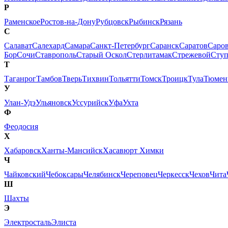
Р
Раменское
Ростов-на-Дону
Рубцовск
Рыбинск
Рязань
С
Салават
Салехард
Самара
Санкт-Петербург
Саранск
Саратов
Саро
Бор
Сочи
Ставрополь
Старый Оскол
Стерлитамак
Стрежевой
Сту
Т
Таганрог
Тамбов
Тверь
Тихвин
Тольятти
Томск
Троицк
Тула
Тюмен
У
Улан-Удэ
Ульяновск
Уссурийск
Уфа
Ухта
Ф
Феодосия
Х
Хабаровск
Ханты-Мансийск
Хасавюрт
Химки
Ч
Чайковский
Чебоксары
Челябинск
Череповец
Черкесск
Чехов
Чита
Ш
Шахты
Э
Электросталь
Элиста