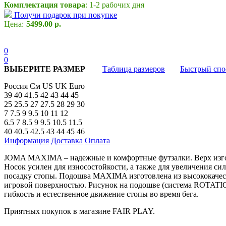
Комплектация товара
: 1-2 рабочих дня
Получи подарок при покупке
Цена:
5499.00 р.
0
0
ВЫБЕРИТЕ РАЗМЕР
Таблица размеров
Быстрый спо
Россия
См
US
UK
Euro
39
40
41.5
42
43
44
45
25
25.5
27
27.5
28
29
30
7
7.5
9
9.5
10
11
12
6.5
7
8.5
9
9.5
10.5
11.5
40
40.5
42.5
43
44
45
46
Информация
Доставка
Оплата
JOMA MAXIMA – надежные и комфортные футзалки. Верх изготов
Носок усилен для износостойкости, а также для увеличения с
посадку стопы. Подошва MAXIMA изготовлена из высококачест
игровой поверхностью. Рисунок на подошве (система ROTATION
гибкость и естественное движение стопы во время бега.
Приятных покупок в магазине FAIR PLAY.