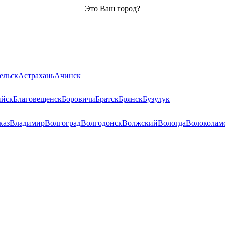
Это Ваш город?
ельск
Астрахань
Ачинск
ийск
Благовещенск
Боровичи
Братск
Брянск
Бузулук
каз
Владимир
Волгоград
Волгодонск
Волжский
Вологда
Волоколам