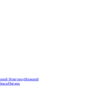
ний Новгород
Нижний
брьск
Нягань