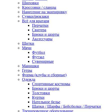
Шиповки
Кроссовки / сланцы
Нанесение на экипировку
Сумки/рюкзаки
Всё для вратаря
Перчатки
Cвитера
Брюки и шорты
Аксессуары
Щитки
Мячи
Футбол
Футзал
Сувенирные
Манишки
Гетры
Форма (клубы и сборные)
Одежда
Спортивные костюмы
Брюки и шорты
Толстовки
Куртки
Нательное белье
Шапки / Шарфы / Бейсболки / Перчатки
Тренировочное оборудование