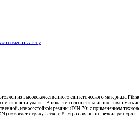
соб измерить стопу
лен из высококачественного синтетического материала Fibrate
илы и точности ударов. В области голеностопа использован мя
венной, износостойкой резины (DIN-70) с применением технол
) помогает игроку легко и быстро совершать резкие развороты