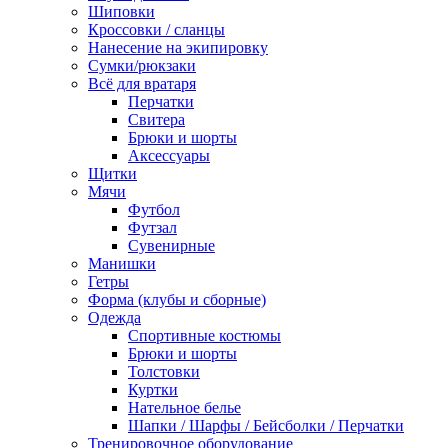
Шиповки
Кроссовки / сланцы
Нанесение на экипировку
Сумки/рюкзаки
Всё для вратаря
Перчатки
Cвитера
Брюки и шорты
Аксессуары
Щитки
Мячи
Футбол
Футзал
Сувенирные
Манишки
Гетры
Форма (клубы и сборные)
Одежда
Спортивные костюмы
Брюки и шорты
Толстовки
Куртки
Нательное белье
Шапки / Шарфы / Бейсболки / Перчатки
Тренировочное оборудование