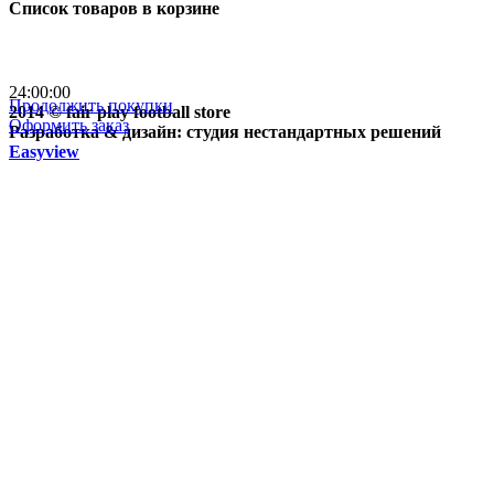
Список товаров в корзине
Бесплатная доставка
почтой России кроме
отдаленных регионов РФ
24:00:00
Продолжить покупки
2014 © fair play football store
Оформить заказ
Разработка & дизайн: студия нестандартных решений
Easyview