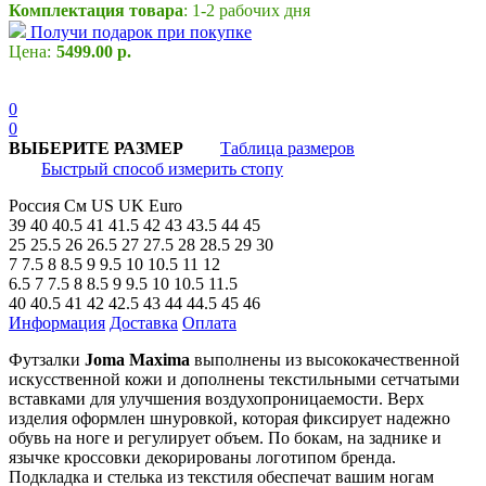
Комплектация товара
: 1-2 рабочих дня
Получи подарок при покупке
Цена:
5499.00 р.
0
0
ВЫБЕРИТЕ РАЗМЕР
Таблица размеров
Быстрый способ измерить стопу
Россия
См
US
UK
Euro
39
40
40.5
41
41.5
42
43
43.5
44
45
25
25.5
26
26.5
27
27.5
28
28.5
29
30
7
7.5
8
8.5
9
9.5
10
10.5
11
12
6.5
7
7.5
8
8.5
9
9.5
10
10.5
11.5
40
40.5
41
42
42.5
43
44
44.5
45
46
Информация
Доставка
Оплата
Футзалки
Joma Maxima
выполнены из высококачественной
искусственной кожи и дополнены текстильными сетчатыми
вставками для улучшения воздухопроницаемости. Верх
изделия оформлен шнуровкой, которая фиксирует надежно
обувь на ноге и регулирует объем. По бокам, на заднике и
язычке кроссовки декорированы логотипом бренда.
Подкладка и стелька из текстиля обеспечат вашим ногам