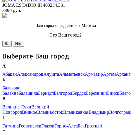
JOMA ESTADIO III 400234.331
3490 руб.
Ваш город определен как
Москва
Это Ваш город?
Да
Нет
Выберите Ваш город
А
Абакан
Александров
Алушта
Альметьевск
Армавир
Артем
Арханг
Б
Балаково
Балахна
Балашиха
Барнаул
Белгород
Бердск
Березники
Бийск
Благ
В
Великие Луки
Великий
Новгород
Видное
Владивосток
Владикавказ
Владимир
Волгоград
Г
Гатчина
Георгиевск
Глазов
Горно-Алтайск
Грозный