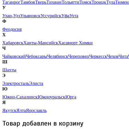
Таганрог
Тамбов
Тверь
Тихвин
Тольятти
Томск
Троицк
Тула
Тюмен
У
Улан-Удэ
Ульяновск
Уссурийск
Уфа
Ухта
Ф
Феодосия
Х
Хабаровск
Ханты-Мансийск
Хасавюрт
Химки
Ч
Чайковский
Чебоксары
Челябинск
Череповец
Черкесск
Чехов
Чита
Ш
Шахты
Э
Электросталь
Элиста
Ю
Южно-Сахалинск
Южноуральск
Юрга
Я
Якутск
Ялта
Ярославль
Товар добавлен в корзину