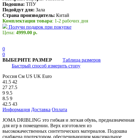
Подошва:
ТПУ
Подойдут для:
Зала
Страна производитель:
Китай
Комплектация товара
: 1-2 рабочих дня
Получи подарок при покупке
Цена:
4999.00 р.
0
0
ВЫБЕРИТЕ РАЗМЕР
Таблица размеров
Быстрый способ измерить стопу
Россия
См
US
UK
Euro
41.5
42
27
27.5
9
9.5
8.5
9
42.5
43
Информация
Доставка
Оплата
JOMA DRIBLING это гибкая и легкая обувь, предназначенная
для игр в помещении. Верх изготовлен из
высококачественных синтетических материалов. Подошва
снабжена протектором, обеспечивающим максимальное