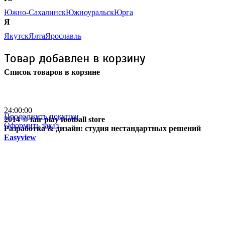
Южно-Сахалинск
Южноуральск
Юрга
Я
Якутск
Ялта
Ярославль
Товар добавлен в корзину
Список товаров в корзине
Бесплатная доставка
почтой России кроме
отдаленных регионов РФ
24:00:00
Продолжить покупки
2014 © fair play football store
Оформить заказ
Разработка & дизайн: студия нестандартных решений
Easyview