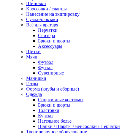
Шиповки
Кроссовки / сланцы
Нанесение на экипировку
Сумки/рюкзаки
Всё для вратаря
Перчатки
Cвитера
Брюки и шорты
Аксессуары
Щитки
Мячи
Футбол
Футзал
Сувенирные
Манишки
Гетры
Форма (клубы и сборные)
Одежда
Спортивные костюмы
Брюки и шорты
Толстовки
Куртки
Нательное белье
Шапки / Шарфы / Бейсболки / Перчатки
Тренировочное оборудование