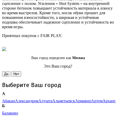
сцепление с полом. Усиления « Shot System » на внутренней
стороне ботинок повышают устойчивость материала к износу
во время выстрелов. Кроме того, носок обуви прошит для
повышения износостойкости, а широкая и устойчивая
подошва обеспечивает надежное сцепление и устойчивость во
время игры.
Приятных покупок с FAIR PLAY.
Ваш город определен как
Москва
Это Ваш город?
Да
Нет
Выберите Ваш город
А
Абакан
Александров
Алушта
Альметьевск
Армавир
Артем
Арханг
Б
Балаково