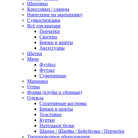
Шиповки
Кроссовки / сланцы
Нанесение на экипировку
Сумки/рюкзаки
Всё для вратаря
Перчатки
Cвитера
Брюки и шорты
Аксессуары
Щитки
Мячи
Футбол
Футзал
Сувенирные
Манишки
Гетры
Форма (клубы и сборные)
Одежда
Спортивные костюмы
Брюки и шорты
Толстовки
Куртки
Нательное белье
Шапки / Шарфы / Бейсболки / Перчатки
Тренировочное оборудование