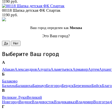
1190 руб.
00118 Шапка детская ФК Спартак
1190 руб.
Ваш город определен как
Москва
Это Ваш город?
Да
Нет
Выберите Ваш город
А
Абакан
Александров
Алушта
Альметьевск
Армавир
Артем
Арханг
Б
Балаково
Балахна
Балашиха
Барнаул
Белгород
Бердск
Березники
Бийск
Благ
В
Великие Луки
Великий
Новгород
Видное
Владивосток
Владикавказ
Владимир
Волгоград
Г