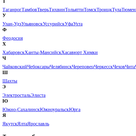
Т
Таганрог
Тамбов
Тверь
Тихвин
Тольятти
Томск
Троицк
Тула
Тюмен
У
Улан-Удэ
Ульяновск
Уссурийск
Уфа
Ухта
Ф
Феодосия
Х
Хабаровск
Ханты-Мансийск
Хасавюрт
Химки
Ч
Чайковский
Чебоксары
Челябинск
Череповец
Черкесск
Чехов
Чита
Ш
Шахты
Э
Электросталь
Элиста
Ю
Южно-Сахалинск
Южноуральск
Юрга
Я
Якутск
Ялта
Ярославль