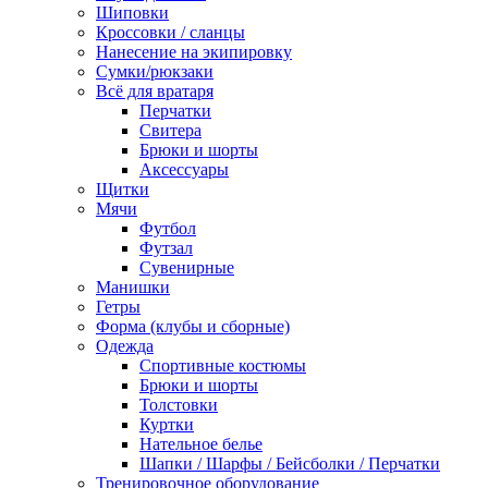
Шиповки
Кроссовки / сланцы
Нанесение на экипировку
Сумки/рюкзаки
Всё для вратаря
Перчатки
Cвитера
Брюки и шорты
Аксессуары
Щитки
Мячи
Футбол
Футзал
Сувенирные
Манишки
Гетры
Форма (клубы и сборные)
Одежда
Спортивные костюмы
Брюки и шорты
Толстовки
Куртки
Нательное белье
Шапки / Шарфы / Бейсболки / Перчатки
Тренировочное оборудование