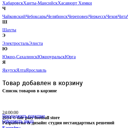
Хабаровск
Ханты-Мансийск
Хасавюрт
Химки
Ч
Чайковский
Чебоксары
Челябинск
Череповец
Черкесск
Чехов
Чита
Ш
Шахты
Э
Электросталь
Элиста
Ю
Южно-Сахалинск
Южноуральск
Юрга
Я
Якутск
Ялта
Ярославль
Товар добавлен в корзину
Список товаров в корзине
Бесплатная доставка
почтой России кроме
отдаленных регионов РФ
24:00:00
Продолжить покупки
2014 © fair play football store
Оформить заказ
Разработка & дизайн: студия нестандартных решений
Easyview