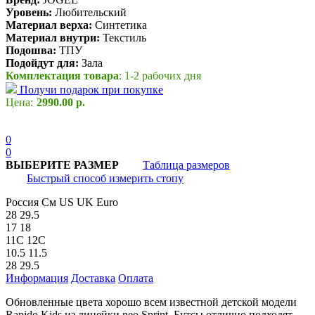
Уровень:
Любительский
Материал верха:
Синтетика
Материал внутри:
Текстиль
Подошва:
ТПУ
Подойдут для:
Зала
Комплектация товара
: 1-2 рабочих дня
Получи подарок при покупке
Цена:
2990.00 р.
0
0
ВЫБЕРИТЕ РАЗМЕР
Таблица размеров
Быстрый способ измерить стопу
Россия
См
US
UK
Euro
28
29.5
17
18
11C
12C
10.5
11.5
28
29.5
Информация
Доставка
Оплата
Обновленные цвета хорошо всем известной детской модели
Rapido Kids из линейки neo.Sprint. Бутсы отлично подходят