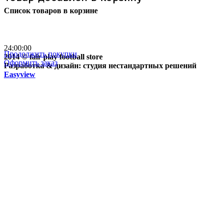
Список товаров в корзине
Бесплатная доставка
почтой России кроме
отдаленных регионов РФ
24:00:00
Продолжить покупки
2014 © fair play football store
Оформить заказ
Разработка & дизайн: студия нестандартных решений
Easyview