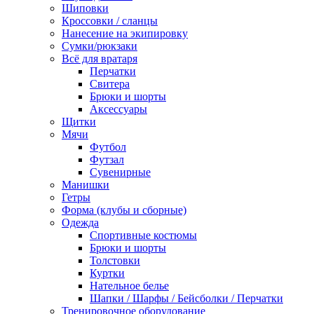
Шиповки
Кроссовки / сланцы
Нанесение на экипировку
Сумки/рюкзаки
Всё для вратаря
Перчатки
Cвитера
Брюки и шорты
Аксессуары
Щитки
Мячи
Футбол
Футзал
Сувенирные
Манишки
Гетры
Форма (клубы и сборные)
Одежда
Спортивные костюмы
Брюки и шорты
Толстовки
Куртки
Нательное белье
Шапки / Шарфы / Бейсболки / Перчатки
Тренировочное оборудование