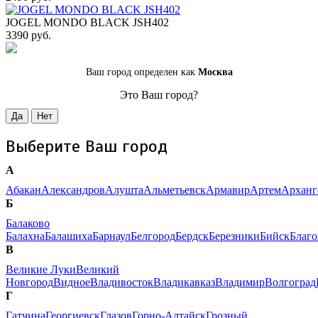
JOGEL MONDO BLACK JSH402
3390 руб.
Ваш город определен как
Москва
Это Ваш город?
Да
Нет
Выберите Ваш город
А
Абакан
Александров
Алушта
Альметьевск
Армавир
Артем
Арханг
Б
Балаково
Балахна
Балашиха
Барнаул
Белгород
Бердск
Березники
Бийск
Благ
В
Великие Луки
Великий
Новгород
Видное
Владивосток
Владикавказ
Владимир
Волгоград
Г
Гатчина
Георгиевск
Глазов
Горно-Алтайск
Грозный