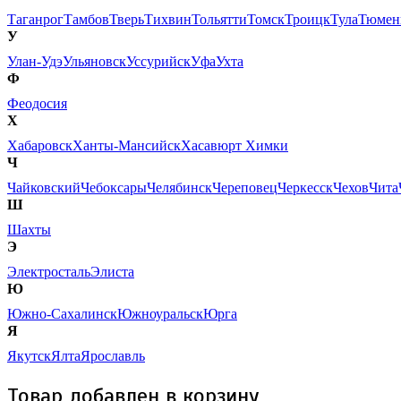
Таганрог
Тамбов
Тверь
Тихвин
Тольятти
Томск
Троицк
Тула
Тюмен
У
Улан-Удэ
Ульяновск
Уссурийск
Уфа
Ухта
Ф
Феодосия
Х
Хабаровск
Ханты-Мансийск
Хасавюрт
Химки
Ч
Чайковский
Чебоксары
Челябинск
Череповец
Черкесск
Чехов
Чита
Ш
Шахты
Э
Электросталь
Элиста
Ю
Южно-Сахалинск
Южноуральск
Юрга
Я
Якутск
Ялта
Ярославль
Товар добавлен в корзину