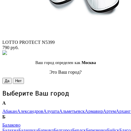
LOTTO PROTECT N5399
790 руб.
Ваш город определен как
Москва
Это Ваш город?
Да
Нет
Выберите Ваш город
А
Абакан
Александров
Алушта
Альметьевск
Армавир
Артем
Арханг
Б
Балаково
Балахна
Балашиха
Барнаул
Белгород
Бердск
Березники
Бийск
Благ