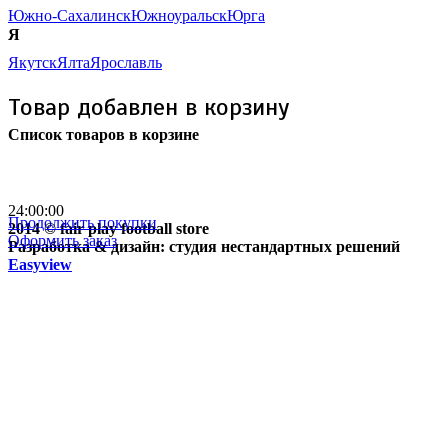
Южно-Сахалинск
Южноуральск
Юрга
Я
Якутск
Ялта
Ярославль
Товар добавлен в корзину
Список товаров в корзине
Бесплатная доставка
почтой России кроме
отдаленных регионов РФ
24:00:00
Продолжить покупки
2014 © fair play football store
Оформить заказ
Разработка & дизайн: студия нестандартных решений
Easyview