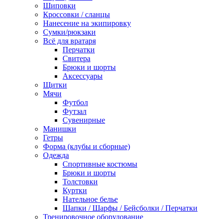
Шиповки
Кроссовки / сланцы
Нанесение на экипировку
Сумки/рюкзаки
Всё для вратаря
Перчатки
Cвитера
Брюки и шорты
Аксессуары
Щитки
Мячи
Футбол
Футзал
Сувенирные
Манишки
Гетры
Форма (клубы и сборные)
Одежда
Спортивные костюмы
Брюки и шорты
Толстовки
Куртки
Нательное белье
Шапки / Шарфы / Бейсболки / Перчатки
Тренировочное оборудование