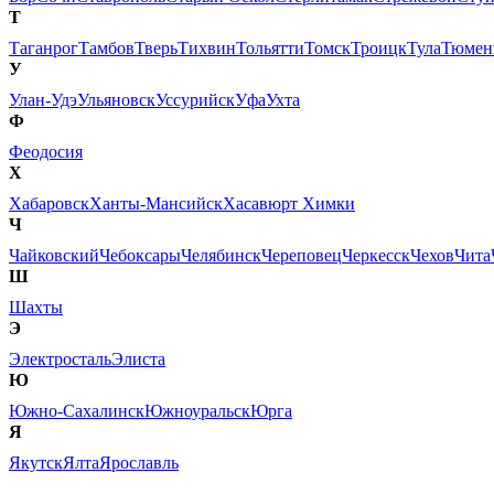
Т
Таганрог
Тамбов
Тверь
Тихвин
Тольятти
Томск
Троицк
Тула
Тюмен
У
Улан-Удэ
Ульяновск
Уссурийск
Уфа
Ухта
Ф
Феодосия
Х
Хабаровск
Ханты-Мансийск
Хасавюрт
Химки
Ч
Чайковский
Чебоксары
Челябинск
Череповец
Черкесск
Чехов
Чита
Ш
Шахты
Э
Электросталь
Элиста
Ю
Южно-Сахалинск
Южноуральск
Юрга
Я
Якутск
Ялта
Ярославль