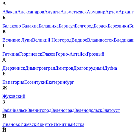
А
Абакан
Александров
Алушта
Альметьевск
Армавир
Артем
Арханг
Б
Балаково
Балахна
Балашиха
Барнаул
Белгород
Бердск
Березники
Б
В
Великие Луки
Великий Новгород
Видное
Владивосток
Владикав
Г
Гатчина
Георгиевск
Глазов
Горно-Алтайск
Грозный
Д
Дзержинск
Димитровград
Дмитров
Долгопрудный
Дубна
Е
Евпатория
Ессентуки
Екатеринбург
Ж
Жуковский
З
Забайкальск
Звенигород
Зеленоград
Зеленодольск
Златоуст
И
Иваново
Ижевск
Иркутск
Искитим
Истра
Й