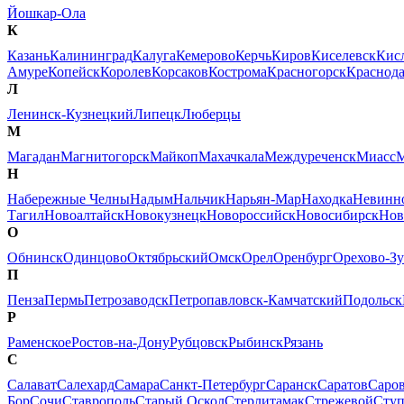
Йошкар-Ола
К
Казань
Калининград
Калуга
Кемерово
Керчь
Киров
Киселевск
Кис
Амуре
Копейск
Королев
Корсаков
Кострома
Красногорск
Краснод
Л
Ленинск-Кузнецкий
Липецк
Люберцы
М
Магадан
Магнитогорск
Майкоп
Махачкала
Междуреченск
Миасс
М
Н
Набережные Челны
Надым
Нальчик
Нарьян-Мар
Находка
Невинн
Тагил
Новоалтайск
Новокузнецк
Новороссийск
Новосибирск
Нов
О
Обнинск
Одинцово
Октябрьский
Омск
Орел
Оренбург
Орехово-Зу
П
Пенза
Пермь
Петрозаводск
Петропавловск-Камчатский
Подольск
Р
Раменское
Ростов-на-Дону
Рубцовск
Рыбинск
Рязань
С
Салават
Салехард
Самара
Санкт-Петербург
Саранск
Саратов
Саро
Бор
Сочи
Ставрополь
Старый Оскол
Стерлитамак
Стрежевой
Сту