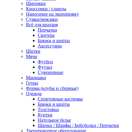
Шиповки
Кроссовки / сланцы
Нанесение на экипировку
Сумки/рюкзаки
Всё для вратаря
Перчатки
Cвитера
Брюки и шорты
Аксессуары
Щитки
Мячи
Футбол
Футзал
Сувенирные
Манишки
Гетры
Форма (клубы и сборные)
Одежда
Спортивные костюмы
Брюки и шорты
Толстовки
Куртки
Нательное белье
Шапки / Шарфы / Бейсболки / Перчатки
Тренировочное оборудование