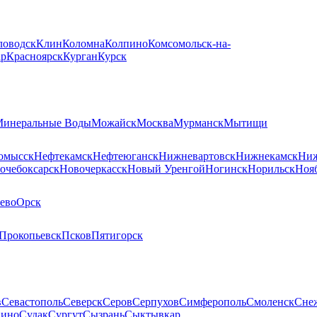
ловодск
Клин
Коломна
Колпино
Комсомольск-на-
ар
Красноярск
Курган
Курск
инеральные Воды
Можайск
Москва
Мурманск
Мытищи
омысск
Нефтекамск
Нефтеюганск
Нижневартовск
Нижнекамск
Ниж
очебоксарск
Новочеркасск
Новый Уренгой
Ногинск
Норильск
Ноя
ево
Орск
Прокопьевск
Псков
Пятигорск
в
Севастополь
Северск
Серов
Серпухов
Симферополь
Смоленск
Сне
пино
Судак
Сургут
Сызрань
Сыктывкар