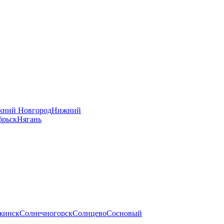
ний Новгород
Нижний
брьск
Нягань
жинск
Солнечногорск
Солнцево
Сосновый