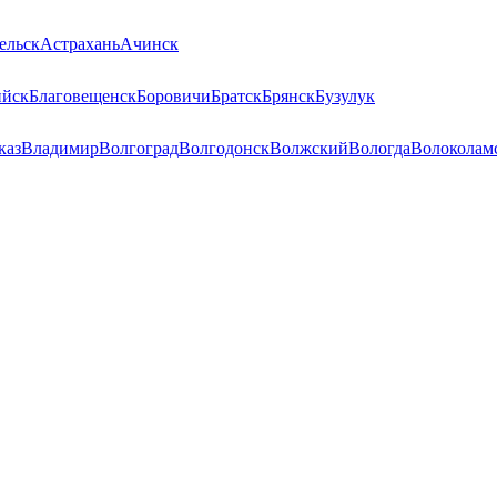
ельск
Астрахань
Ачинск
ийск
Благовещенск
Боровичи
Братск
Брянск
Бузулук
каз
Владимир
Волгоград
Волгодонск
Волжский
Вологда
Волоколам