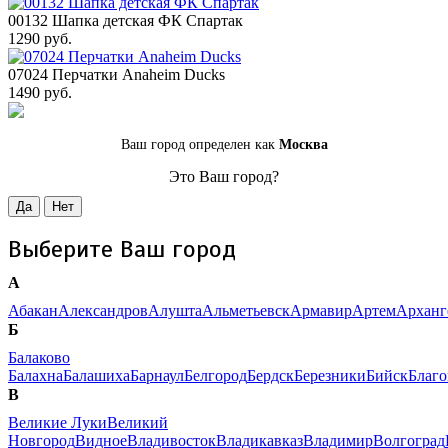
00132 Шапка детская ФК Спартак
1290 руб.
07024 Перчатки Anaheim Ducks
1490 руб.
Ваш город определен как
Москва
Это Ваш город?
Да
Нет
Выберите Ваш город
А
Абакан
Александров
Алушта
Альметьевск
Армавир
Артем
Арханг
Б
Балаково
Балахна
Балашиха
Барнаул
Белгород
Бердск
Березники
Бийск
Благ
В
Великие Луки
Великий
Новгород
Видное
Владивосток
Владикавказ
Владимир
Волгоград