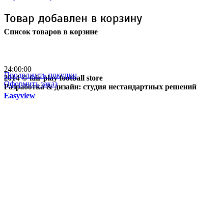
Товар добавлен в корзину
Список товаров в корзине
Бесплатная доставка
почтой России кроме
отдаленных регионов РФ
24:00:00
Продолжить покупки
2014 © fair play football store
Оформить заказ
Разработка & дизайн: студия нестандартных решений
Easyview