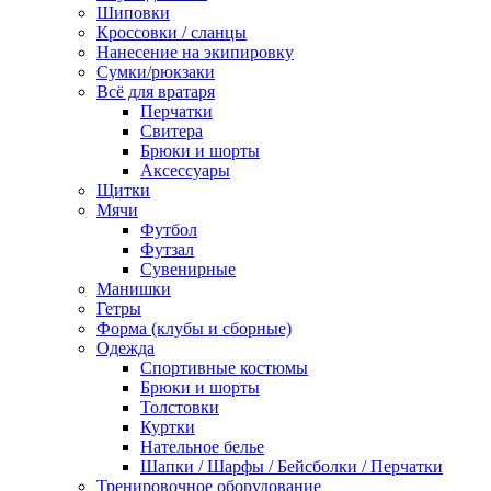
Шиповки
Кроссовки / сланцы
Нанесение на экипировку
Сумки/рюкзаки
Всё для вратаря
Перчатки
Cвитера
Брюки и шорты
Аксессуары
Щитки
Мячи
Футбол
Футзал
Сувенирные
Манишки
Гетры
Форма (клубы и сборные)
Одежда
Спортивные костюмы
Брюки и шорты
Толстовки
Куртки
Нательное белье
Шапки / Шарфы / Бейсболки / Перчатки
Тренировочное оборудование