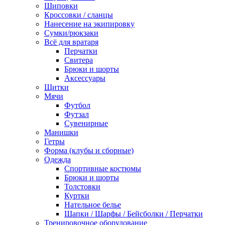
Шиповки
Кроссовки / сланцы
Нанесение на экипировку
Сумки/рюкзаки
Всё для вратаря
Перчатки
Cвитера
Брюки и шорты
Аксессуары
Щитки
Мячи
Футбол
Футзал
Сувенирные
Манишки
Гетры
Форма (клубы и сборные)
Одежда
Спортивные костюмы
Брюки и шорты
Толстовки
Куртки
Нательное белье
Шапки / Шарфы / Бейсболки / Перчатки
Тренировочное оборудование