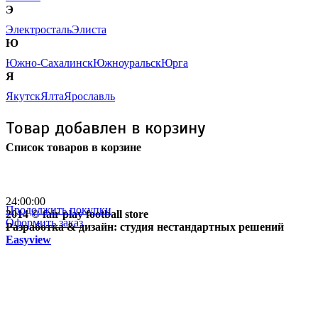
Э
Электросталь
Элиста
Ю
Южно-Сахалинск
Южноуральск
Юрга
Я
Якутск
Ялта
Ярославль
Товар добавлен в корзину
Список товаров в корзине
Бесплатная доставка
почтой России кроме
отдаленных регионов РФ
24:00:00
Продолжить покупки
2014 © fair play football store
Оформить заказ
Разработка & дизайн: студия нестандартных решений
Easyview