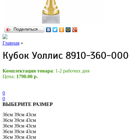
Поделиться…
Главная
»
Кубок Уоллис 8910-360-000
Комплектация товара
: 1-2 рабочих дня
Цена:
1790.00 р.
0
0
ВЫБЕРИТЕ РАЗМЕР
36см
39см
43см
36см
39см
43см
36см
39см
43см
36см
39см
43см
36см
39см
43см