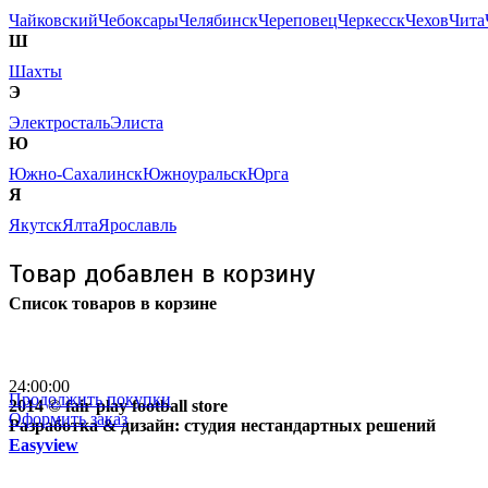
Чайковский
Чебоксары
Челябинск
Череповец
Черкесск
Чехов
Чита
Ш
Шахты
Э
Электросталь
Элиста
Ю
Южно-Сахалинск
Южноуральск
Юрга
Я
Якутск
Ялта
Ярославль
Товар добавлен в корзину
Список товаров в корзине
Бесплатная доставка
почтой России кроме
отдаленных регионов РФ
24:00:00
Продолжить покупки
2014 © fair play football store
Оформить заказ
Разработка & дизайн: студия нестандартных решений
Easyview