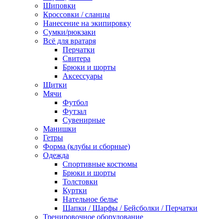
Шиповки
Кроссовки / сланцы
Нанесение на экипировку
Сумки/рюкзаки
Всё для вратаря
Перчатки
Cвитера
Брюки и шорты
Аксессуары
Щитки
Мячи
Футбол
Футзал
Сувенирные
Манишки
Гетры
Форма (клубы и сборные)
Одежда
Спортивные костюмы
Брюки и шорты
Толстовки
Куртки
Нательное белье
Шапки / Шарфы / Бейсболки / Перчатки
Тренировочное оборудование