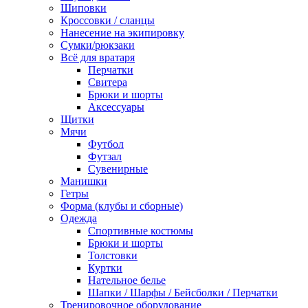
Шиповки
Кроссовки / сланцы
Нанесение на экипировку
Сумки/рюкзаки
Всё для вратаря
Перчатки
Cвитера
Брюки и шорты
Аксессуары
Щитки
Мячи
Футбол
Футзал
Сувенирные
Манишки
Гетры
Форма (клубы и сборные)
Одежда
Спортивные костюмы
Брюки и шорты
Толстовки
Куртки
Нательное белье
Шапки / Шарфы / Бейсболки / Перчатки
Тренировочное оборудование