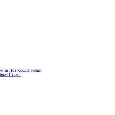
ний Новгород
Нижний
брьск
Нягань