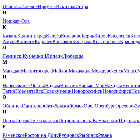
Иваново
Ижевск
Иркутск
Искитим
Истра
Й
Йошкар-Ола
К
Казань
Калининград
Калуга
Кемерово
Керчь
Киров
Киселевск
Кис
Амуре
Копейск
Королев
Корсаков
Кострома
Красногорск
Краснод
Л
Ленинск-Кузнецкий
Липецк
Люберцы
М
Магадан
Магнитогорск
Майкоп
Махачкала
Междуреченск
Миасс
М
Н
Набережные Челны
Надым
Нальчик
Нарьян-Мар
Находка
Невинн
Тагил
Новоалтайск
Новокузнецк
Новороссийск
Новосибирск
Нов
О
Обнинск
Одинцово
Октябрьский
Омск
Орел
Оренбург
Орехово-Зу
П
Пенза
Пермь
Петрозаводск
Петропавловск-Камчатский
Подольск
Р
Раменское
Ростов-на-Дону
Рубцовск
Рыбинск
Рязань