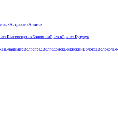
ельск
Астрахань
Ачинск
ийск
Благовещенск
Боровичи
Братск
Брянск
Бузулук
каз
Владимир
Волгоград
Волгодонск
Волжский
Вологда
Волоколам