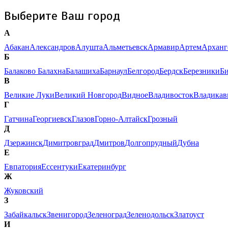
Выберите Ваш город
А
Абакан
Александров
Алушта
Альметьевск
Армавир
Артем
Арханг
Б
Балаково
Балахна
Балашиха
Барнаул
Белгород
Бердск
Березники
Б
В
Великие Луки
Великий Новгород
Видное
Владивосток
Владикав
Г
Гатчина
Георгиевск
Глазов
Горно-Алтайск
Грозный
Д
Дзержинск
Димитровград
Дмитров
Долгопрудный
Дубна
Е
Евпатория
Ессентуки
Екатеринбург
Ж
Жуковский
З
Забайкальск
Звенигород
Зеленоград
Зеленодольск
Златоуст
И