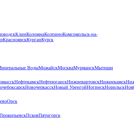
ловодск
Клин
Коломна
Колпино
Комсомольск-на-
ар
Красноярск
Курган
Курск
инеральные Воды
Можайск
Москва
Мурманск
Мытищи
омысск
Нефтекамск
Нефтеюганск
Нижневартовск
Нижнекамск
Ниж
очебоксарск
Новочеркасск
Новый Уренгой
Ногинск
Норильск
Ноя
ево
Орск
Прокопьевск
Псков
Пятигорск