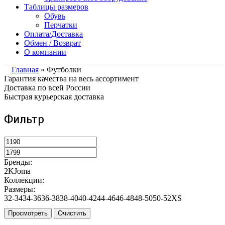
Таблицы размеров
Обувь
Перчатки
Оплата/Доставка
Обмен / Возврат
О компании
Главная
» Футболки
Гарантия качества на весь ассортимент
Доставка по всей России
Быстрая курьерская доставка
Фильтр
Бренды:
2K
Joma
Коллекции:
Размеры:
32-34
34-36
36-38
38-40
40-42
44-46
46-48
48-50
50-52
XS
Просмотреть
Очистить