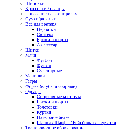
Шиповки
Кроссовки / сланцы
Нанесение на экипировку
Сумки/рюкзаки
Всё для вратаря
Перчатки
Cвитера
Брюки и шорты
Аксессуары
Щитки
Мячи
Футбол
Футзал
Сувенирные
Манишки
Гетры
Форма (клубы и сборные)
Одежда
Спортивные костюмы
Брюки и шорты
Толстовки
Куртки
Нательное белье
Шапки / Шарфы / Бейсболки / Перчатки
Тренировочное оборудование