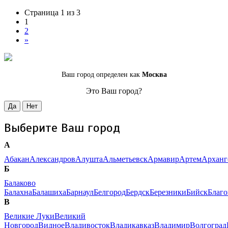
Страница 1 из 3
1
2
»
Ваш город определен как
Москва
Это Ваш город?
Да
Нет
Выберите Ваш город
А
Абакан
Александров
Алушта
Альметьевск
Армавир
Артем
Арханг
Б
Балаково
Балахна
Балашиха
Барнаул
Белгород
Бердск
Березники
Бийск
Благ
В
Великие Луки
Великий
Новгород
Видное
Владивосток
Владикавказ
Владимир
Волгоград