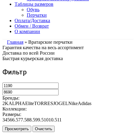
Таблицы размеров
Обувь
Перчатки
Оплата/Доставка
Обмен / Возврат
О компании
Главная
» Вратарские перчатки
Гарантия качества на весь ассортимент
Доставка по всей России
Быстрая курьерская доставка
Фильтр
Бренды:
2K
ALPHA
Elite
TORRES
JOGEL
Nike
Adidas
Коллекции:
Размеры:
3
4
5
6
6.5
7
7.5
8
8.5
9
9.5
10
10.5
11
Просмотреть
Очистить