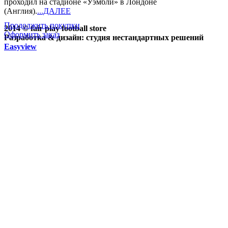
проходил на стадионе «Уэмбли» в Лондоне
(Англия).
...ДАЛЕЕ
Продолжить покупки
2014 © fair play football store
Оформить заказ
Разработка & дизайн: студия нестандартных решений
Easyview